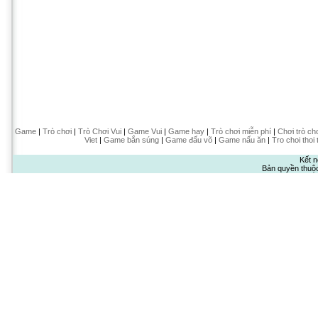
Game
|
Trò chơi
|
Trò Chơi Vui
|
Game Vui
|
Game hay
|
Trò chơi miễn phí
|
Chơi trò ch
Viet
|
Game bắn súng
|
Game đấu võ
|
Game nấu ăn
|
Tro choi thoi 
Kết n
Bản quyền thuộ