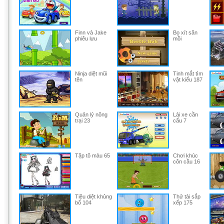
Finn và Jake
Bọ xít săn
phiêu lưu
mồi
Ninja diệt mũi
Tinh mắt tìm
tên
vật kiểu 187
Quản lý nông
Lái xe cần
trại 23
cẩu 7
Tập tô màu 65
Chơi khúc
côn cầu 16
Tiêu diệt khủng
Thử tài sắp
bố 104
xếp 175