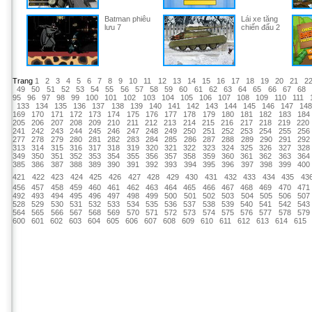
Batman phiêu
Lái xe tăng
lưu 7
chiến đấu 2
Trang
1
2
3
4
5
6
7
8
9
10
11
12
13
14
15
16
17
18
19
20
21
2
49
50
51
52
53
54
55
56
57
58
59
60
61
62
63
64
65
66
67
68
95
96
97
98
99
100
101
102
103
104
105
106
107
108
109
110
111
133
134
135
136
137
138
139
140
141
142
143
144
145
146
147
14
169
170
171
172
173
174
175
176
177
178
179
180
181
182
183
184
205
206
207
208
209
210
211
212
213
214
215
216
217
218
219
220
241
242
243
244
245
246
247
248
249
250
251
252
253
254
255
256
277
278
279
280
281
282
283
284
285
286
287
288
289
290
291
292
313
314
315
316
317
318
319
320
321
322
323
324
325
326
327
328
349
350
351
352
353
354
355
356
357
358
359
360
361
362
363
364
385
386
387
388
389
390
391
392
393
394
395
396
397
398
399
400
421
422
423
424
425
426
427
428
429
430
431
432
433
434
435
43
456
457
458
459
460
461
462
463
464
465
466
467
468
469
470
471
492
493
494
495
496
497
498
499
500
501
502
503
504
505
506
507
528
529
530
531
532
533
534
535
536
537
538
539
540
541
542
543
564
565
566
567
568
569
570
571
572
573
574
575
576
577
578
579
600
601
602
603
604
605
606
607
608
609
610
611
612
613
614
615