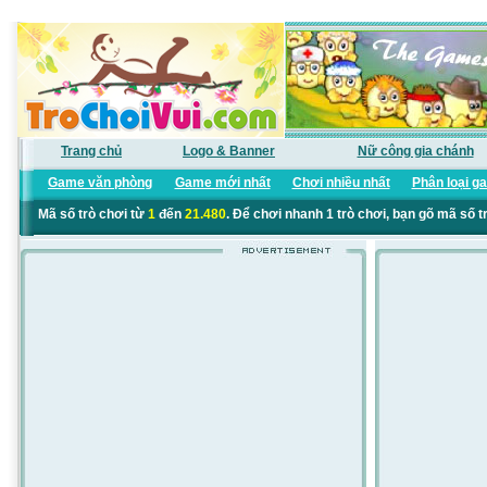
Trang chủ
Logo & Banner
Nữ công gia chánh
Game văn phòng
Game mới nhất
Chơi nhiều nhất
Phân loại g
Mã số trò chơi từ
1
đến
21.480
. Để chơi nhanh 1 trò chơi, bạn gõ mã số t