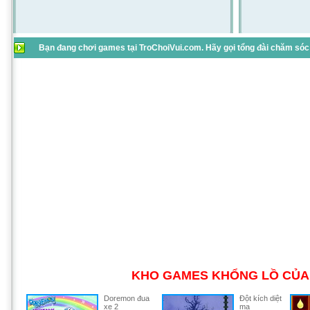
Bạn đang chơi games tại TroChoiVui.com. Hãy gọi tổng đài chăm sóc 
KHO GAMES KHỔNG LỒ CỦA 
Doremon đua
Đột kích diệt
xe 2
ma