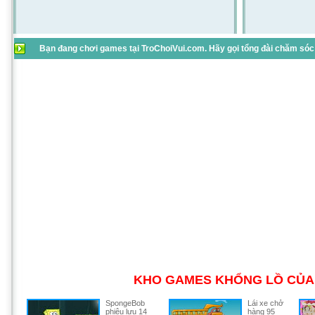
Bạn đang chơi games tại TroChoiVui.com. Hãy gọi tổng đài chăm sóc 
KHO GAMES KHỔNG LỒ CỦA 
SpongeBob
Lái xe chở
phiêu lưu 14
hàng 95