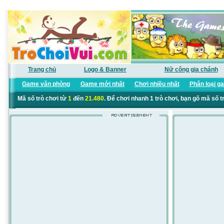
Trang chủ
Logo & Banner
Nữ công gia chánh
Game văn phòng
Game mới nhất
Chơi nhiều nhất
Phân loại g
Mã số trò chơi từ
1
đến
21.480
. Để chơi nhanh 1 trò chơi, bạn gõ mã số t