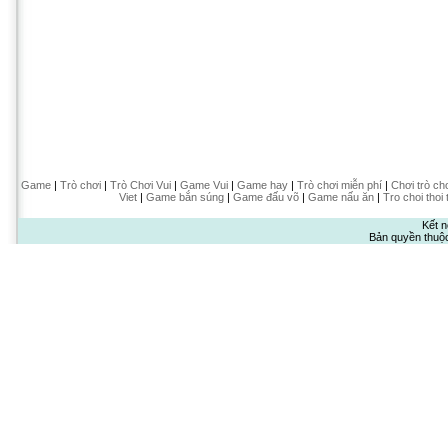
Game
|
Trò chơi
|
Trò Chơi Vui
|
Game Vui
|
Game hay
|
Trò chơi miễn phí
|
Chơi trò ch
Viet
|
Game bắn súng
|
Game đấu võ
|
Game nấu ăn
|
Tro choi thoi 
Kết n
Bản quyền thuộ