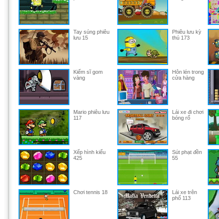
Tay súng phiêu
Phiêu lưu kỳ
lưu 15
thú 173
Kiếm sĩ gom
Hôn lén trong
vàng
cửa hàng
Mario phiêu lưu
Lái xe đi chơi
117
bóng rổ
Xếp hình kiểu
Sút phạt đền
425
55
Chơi tennis 18
Lái xe trên
phố 113