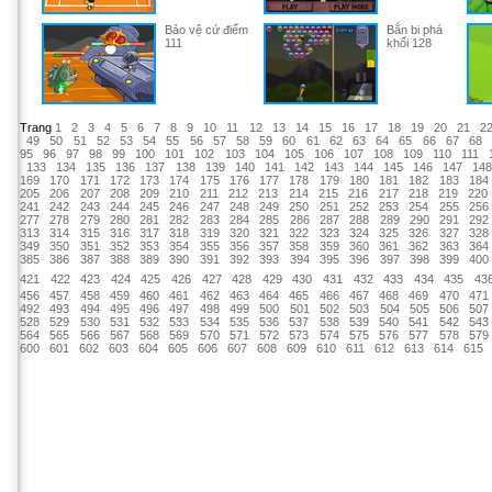
Bảo vệ cứ điểm
Bắn bi phá
111
khối 128
Trang
1
2
3
4
5
6
7
8
9
10
11
12
13
14
15
16
17
18
19
20
21
2
49
50
51
52
53
54
55
56
57
58
59
60
61
62
63
64
65
66
67
68
95
96
97
98
99
100
101
102
103
104
105
106
107
108
109
110
111
133
134
135
136
137
138
139
140
141
142
143
144
145
146
147
14
169
170
171
172
173
174
175
176
177
178
179
180
181
182
183
184
205
206
207
208
209
210
211
212
213
214
215
216
217
218
219
220
241
242
243
244
245
246
247
248
249
250
251
252
253
254
255
256
277
278
279
280
281
282
283
284
285
286
287
288
289
290
291
292
313
314
315
316
317
318
319
320
321
322
323
324
325
326
327
328
349
350
351
352
353
354
355
356
357
358
359
360
361
362
363
364
385
386
387
388
389
390
391
392
393
394
395
396
397
398
399
400
421
422
423
424
425
426
427
428
429
430
431
432
433
434
435
43
456
457
458
459
460
461
462
463
464
465
466
467
468
469
470
471
492
493
494
495
496
497
498
499
500
501
502
503
504
505
506
507
528
529
530
531
532
533
534
535
536
537
538
539
540
541
542
543
564
565
566
567
568
569
570
571
572
573
574
575
576
577
578
579
600
601
602
603
604
605
606
607
608
609
610
611
612
613
614
615