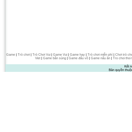
Game
|
Trò chơi
|
Trò Chơi Vui
|
Game Vui
|
Game hay
|
Trò chơi miễn phí
|
Chơi trò ch
Viet
|
Game bắn súng
|
Game đấu võ
|
Game nấu ăn
|
Tro choi thoi 
Kết n
Bản quyền thuộ