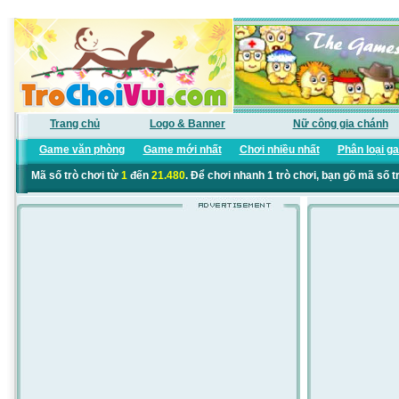
Trang chủ
Logo & Banner
Nữ công gia chánh
Game văn phòng
Game mới nhất
Chơi nhiều nhất
Phân loại g
Mã số trò chơi từ
1
đến
21.480
. Để chơi nhanh 1 trò chơi, bạn gõ mã số t