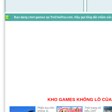
Bạn đang chơi games tại TroChoiVui.com. Hãy gọi tổng đài chăm sóc 
KHO GAMES KHỔNG LỒ CỦA 
Phiêu lưu trên
Thời trang nữ
không 11
kiểu 1347