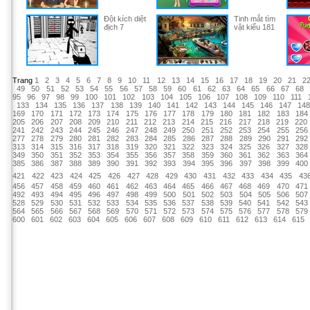
Đột kích diệt
Tinh mắt tìm
địch 7
vật kiểu 181
Trang
1
2
3
4
5
6
7
8
9
10
11
12
13
14
15
16
17
18
19
20
21
2
49
50
51
52
53
54
55
56
57
58
59
60
61
62
63
64
65
66
67
68
95
96
97
98
99
100
101
102
103
104
105
106
107
108
109
110
111
133
134
135
136
137
138
139
140
141
142
143
144
145
146
147
14
169
170
171
172
173
174
175
176
177
178
179
180
181
182
183
184
205
206
207
208
209
210
211
212
213
214
215
216
217
218
219
220
241
242
243
244
245
246
247
248
249
250
251
252
253
254
255
256
277
278
279
280
281
282
283
284
285
286
287
288
289
290
291
292
313
314
315
316
317
318
319
320
321
322
323
324
325
326
327
328
349
350
351
352
353
354
355
356
357
358
359
360
361
362
363
364
385
386
387
388
389
390
391
392
393
394
395
396
397
398
399
400
421
422
423
424
425
426
427
428
429
430
431
432
433
434
435
43
456
457
458
459
460
461
462
463
464
465
466
467
468
469
470
471
492
493
494
495
496
497
498
499
500
501
502
503
504
505
506
507
528
529
530
531
532
533
534
535
536
537
538
539
540
541
542
543
564
565
566
567
568
569
570
571
572
573
574
575
576
577
578
579
600
601
602
603
604
605
606
607
608
609
610
611
612
613
614
615