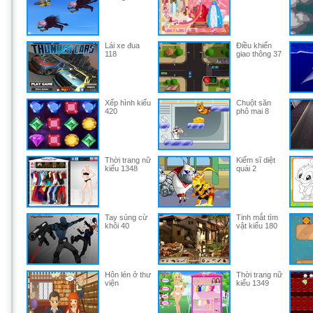
Lái xe đua
Điều khiển
118
giao thông 37
Xếp hình kiểu
Chuột săn
420
phô mai 8
Thời trang nữ
Kiếm sĩ diệt
kiểu 1348
quái 2
Tay súng cừ
Tinh mắt tìm
khôi 40
vật kiểu 180
Hôn lén ở thư
Thời trang nữ
viện
kiểu 1349