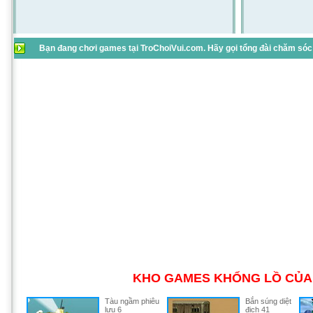
Bạn đang chơi games tại TroChoiVui.com. Hãy gọi tổng đài chăm sóc 
KHO GAMES KHỔNG LỒ CỦA 
Tàu ngầm phiêu
Bắn súng diệt
lưu 6
địch 41