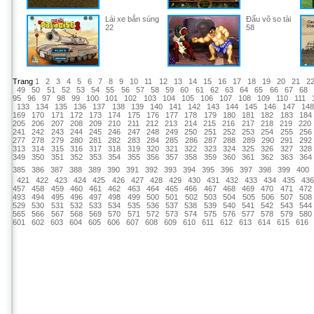
Lái xe bắn súng
Đấu võ so tài
22
58
Trang
1
2
3
4
5
6
7
8
9
10
11
12
13
14
15
16
17
18
19
20
21
2
49
50
51
52
53
54
55
56
57
58
59
60
61
62
63
64
65
66
67
68
95
96
97
98
99
100
101
102
103
104
105
106
107
108
109
110
111
133
134
135
136
137
138
139
140
141
142
143
144
145
146
147
14
169
170
171
172
173
174
175
176
177
178
179
180
181
182
183
184
205
206
207
208
209
210
211
212
213
214
215
216
217
218
219
220
241
242
243
244
245
246
247
248
249
250
251
252
253
254
255
256
277
278
279
280
281
282
283
284
285
286
287
288
289
290
291
292
313
314
315
316
317
318
319
320
321
322
323
324
325
326
327
328
349
350
351
352
353
354
355
356
357
358
359
360
361
362
363
364
385
386
387
388
389
390
391
392
393
394
395
396
397
398
399
400
421
422
423
424
425
426
427
428
429
430
431
432
433
434
435
43
457
458
459
460
461
462
463
464
465
466
467
468
469
470
471
472
493
494
495
496
497
498
499
500
501
502
503
504
505
506
507
508
529
530
531
532
533
534
535
536
537
538
539
540
541
542
543
544
565
566
567
568
569
570
571
572
573
574
575
576
577
578
579
580
601
602
603
604
605
606
607
608
609
610
611
612
613
614
615
616