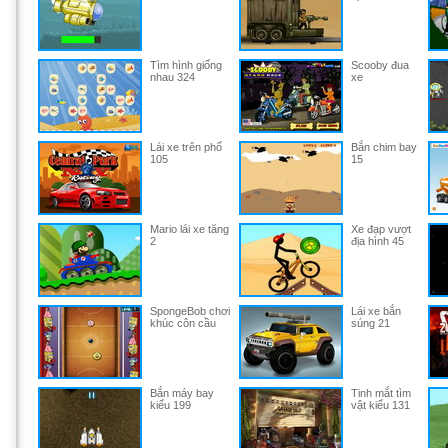
Tìm hình giống
Scooby đua
nhau 324
xe
Lái xe trên phố
Bắn chim bay
105
15
Mario lái xe tăng
Xe đạp vượt
2
địa hình 45
SpongeBob chơi
Lái xe bắn
khúc côn cầu
súng 21
Bắn máy bay
Tinh mắt tìm
kiểu 199
vật kiểu 131