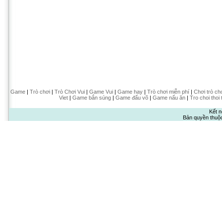
Game
|
Trò chơi
|
Trò Chơi Vui
|
Game Vui
|
Game hay
|
Trò chơi miễn phí
|
Chơi trò ch
Viet
|
Game bắn súng
|
Game đấu võ
|
Game nấu ăn
|
Tro choi thoi 
Kết n
Bản quyền thuộ