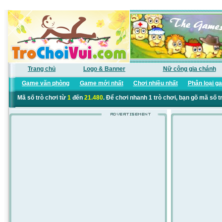
Trang chủ
Logo & Banner
Nữ công gia chánh
Game văn phòng
Game mới nhất
Chơi nhiều nhất
Phân loại g
Mã số trò chơi từ
1
đến
21.480
. Để chơi nhanh 1 trò chơi, bạn gõ mã số t