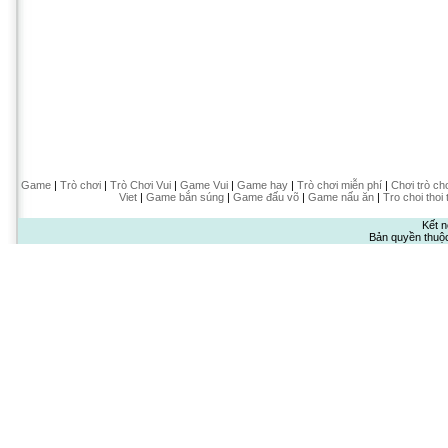
Game
|
Trò chơi
|
Trò Chơi Vui
|
Game Vui
|
Game hay
|
Trò chơi miễn phí
|
Chơi trò ch
Viet
|
Game bắn súng
|
Game đấu võ
|
Game nấu ăn
|
Tro choi thoi 
Kết n
Bản quyền thuộ