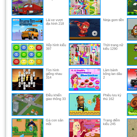
Lái xe vượt
Ninja gom tiền
địa hình 218
Xếp hình kiểu
Thời trang nữ
397
kiểu 1290
Tìm hình
Làm bánh
giống nhau
bông lan dâu
314
2
Điều khiển
Phiêu lưu kỳ
giao thông 33
thú 162
Gà con săn
Trang điểm
mồi
kiểu 245