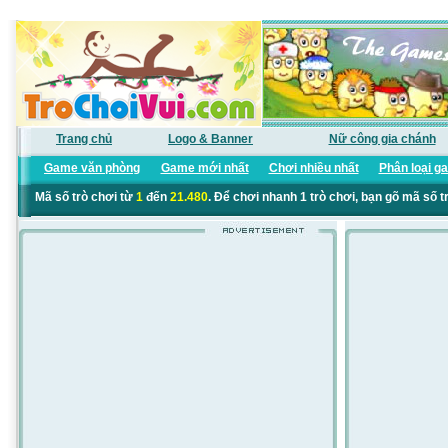
Trang chủ
Logo & Banner
Nữ công gia chánh
Game văn phòng
Game mới nhất
Chơi nhiều nhất
Phân loại g
Mã số trò chơi từ
1
đến
21.480
. Để chơi nhanh 1 trò chơi, bạn gõ mã số t