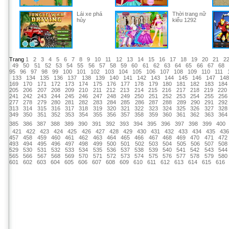
Lái xe phá
Thời trang nữ
hủy
kiểu 1292
Trang
1
2
3
4
5
6
7
8
9
10
11
12
13
14
15
16
17
18
19
20
21
2
49
50
51
52
53
54
55
56
57
58
59
60
61
62
63
64
65
66
67
68
95
96
97
98
99
100
101
102
103
104
105
106
107
108
109
110
111
133
134
135
136
137
138
139
140
141
142
143
144
145
146
147
14
169
170
171
172
173
174
175
176
177
178
179
180
181
182
183
184
205
206
207
208
209
210
211
212
213
214
215
216
217
218
219
220
241
242
243
244
245
246
247
248
249
250
251
252
253
254
255
256
277
278
279
280
281
282
283
284
285
286
287
288
289
290
291
292
313
314
315
316
317
318
319
320
321
322
323
324
325
326
327
328
349
350
351
352
353
354
355
356
357
358
359
360
361
362
363
364
385
386
387
388
389
390
391
392
393
394
395
396
397
398
399
400
421
422
423
424
425
426
427
428
429
430
431
432
433
434
435
43
457
458
459
460
461
462
463
464
465
466
467
468
469
470
471
472
493
494
495
496
497
498
499
500
501
502
503
504
505
506
507
508
529
530
531
532
533
534
535
536
537
538
539
540
541
542
543
544
565
566
567
568
569
570
571
572
573
574
575
576
577
578
579
580
601
602
603
604
605
606
607
608
609
610
611
612
613
614
615
616