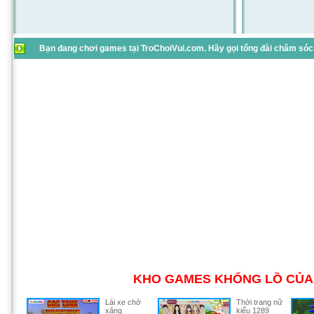
Bạn đang chơi games tại TroChoiVui.com. Hãy gọi tổng đài chăm sóc 
KHO GAMES KHỔNG LỒ CỦA 
Lái xe chở
Thời trang nữ
xăng
kiểu 1289