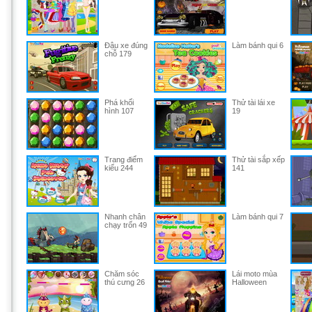
Đậu xe đúng
Làm bánh qui 6
chỗ 179
Phá khối
Thử tài lái xe
hình 107
19
Trang điểm
Thử tài sắp xếp
kiểu 244
141
Nhanh chân
Làm bánh qui 7
chạy trốn 49
Chăm sóc
Lái moto mùa
thú cưng 26
Halloween