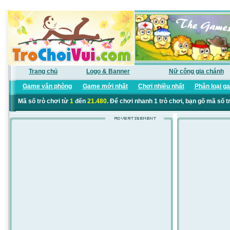
Trang chủ
Logo & Banner
Nữ công gia chánh
Game văn phòng
Game mới nhất
Chơi nhiều nhất
Phân loại g
Mã số trò chơi từ
1
đến
21.480
. Để chơi nhanh 1 trò chơi, bạn gõ mã số t