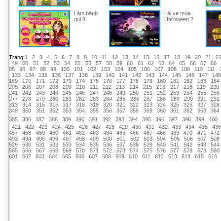
Làm bánh
Lái xe mùa
qui 8
Halloween 2
Trang
1
2
3
4
5
6
7
8
9
10
11
12
13
14
15
16
17
18
19
20
21
2
49
50
51
52
53
54
55
56
57
58
59
60
61
62
63
64
65
66
67
68
95
96
97
98
99
100
101
102
103
104
105
106
107
108
109
110
111
133
134
135
136
137
138
139
140
141
142
143
144
145
146
147
14
169
170
171
172
173
174
175
176
177
178
179
180
181
182
183
184
205
206
207
208
209
210
211
212
213
214
215
216
217
218
219
220
241
242
243
244
245
246
247
248
249
250
251
252
253
254
255
256
277
278
279
280
281
282
283
284
285
286
287
288
289
290
291
292
313
314
315
316
317
318
319
320
321
322
323
324
325
326
327
328
349
350
351
352
353
354
355
356
357
358
359
360
361
362
363
364
385
386
387
388
389
390
391
392
393
394
395
396
397
398
399
400
421
422
423
424
425
426
427
428
429
430
431
432
433
434
435
43
457
458
459
460
461
462
463
464
465
466
467
468
469
470
471
472
493
494
495
496
497
498
499
500
501
502
503
504
505
506
507
508
529
530
531
532
533
534
535
536
537
538
539
540
541
542
543
544
565
566
567
568
569
570
571
572
573
574
575
576
577
578
579
580
601
602
603
604
605
606
607
608
609
610
611
612
613
614
615
616