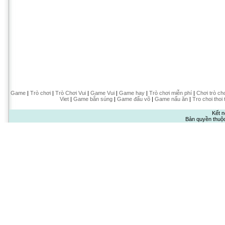
Game
|
Trò chơi
|
Trò Chơi Vui
|
Game Vui
|
Game hay
|
Trò chơi miễn phí
|
Chơi trò ch
Viet
|
Game bắn súng
|
Game đấu võ
|
Game nấu ăn
|
Tro choi thoi 
Kết n
Bản quyền thuộ