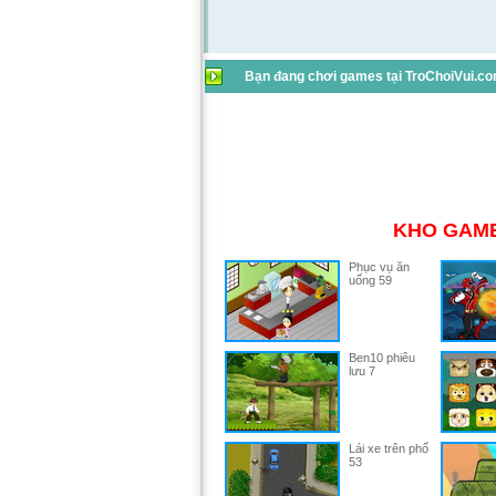
Bạn đang chơi games tại TroChoiVui.com
KHO GAME
Phục vụ ăn
uống 59
Ben10 phiêu
lưu 7
Lái xe trên phố
53