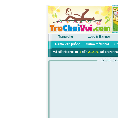
Trang chủ
Logo & Banner
Game văn phòng
Game mới nhất
Ch
Mã số trò chơi từ
1
đến
21.480
. Để chơi nha