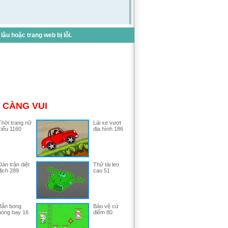
u hoặc trang web bị lỗi.
 CÀNG VUI
Thời trang nữ
Lái xe vượt
kiểu 1160
địa hình 186
Dàn trận diệt
Thử tài leo
địch 289
cao 51
Bắn bong
Bảo vệ cứ
bóng bay 16
điểm 80