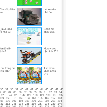
Chú sói phiêu
Lái xe trên
lưu
phố 54
Tìm đường
Cánh cụt
về nhà 23
chạy đua
Ben10 diệt
Moto vượt
địch 6
địa hình 232
Thời trang nữ
Tìm điểm
kiểu 1162
khác nhau
246
36
37
38
39
40
41
42
43
44
45
46
47
48
2
83
84
85
86
87
88
89
90
91
92
93
94
123
124
125
126
127
128
129
130
131
132
159
160
161
162
163
164
165
166
167
168
195
196
197
198
199
200
201
202
203
204
231
232
233
234
235
236
237
238
239
240
267
268
269
270
271
272
273
274
275
276