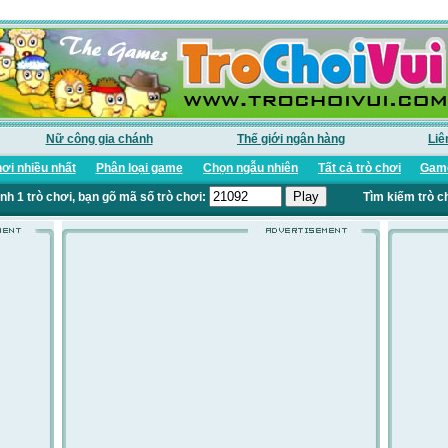
Nữ công gia chánh
Thế giới ngân hàng
Liê
ơi nhiều nhất
Phân loại game
Chọn ngẫu nhiên
Tất cả trò chơi
Game
nh 1 trò chơi, bạn gõ mã số trò chơi:
Tìm kiếm trò c