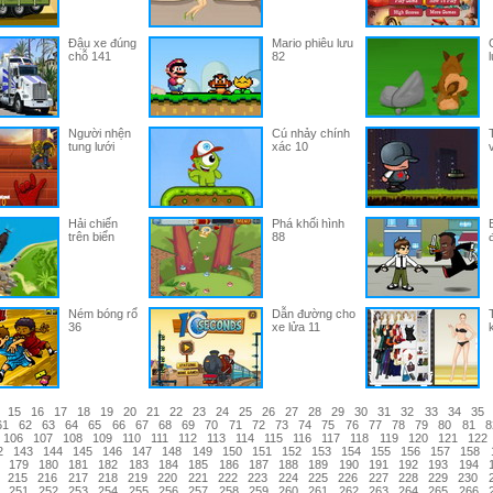
Đậu xe đúng
Mario phiêu lưu
chỗ 141
82
Người nhện
Cú nhảy chính
tung lưới
xác 10
Hải chiến
Phá khối hình
trên biển
88
Ném bóng rổ
Dẫn đường cho
36
xe lửa 11
15
16
17
18
19
20
21
22
23
24
25
26
27
28
29
30
31
32
33
34
35
61
62
63
64
65
66
67
68
69
70
71
72
73
74
75
76
77
78
79
80
81
8
106
107
108
109
110
111
112
113
114
115
116
117
118
119
120
121
122
2
143
144
145
146
147
148
149
150
151
152
153
154
155
156
157
158
179
180
181
182
183
184
185
186
187
188
189
190
191
192
193
194
215
216
217
218
219
220
221
222
223
224
225
226
227
228
229
230
251
252
253
254
255
256
257
258
259
260
261
262
263
264
265
266