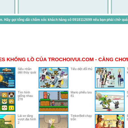
. Hãy gọi tổng đài chăm sóc khách hàng số 0918112699 nếu bạn phải chờ quá lâ
S KHỔNG LỒ CỦA TROCHOIVUI.COM - CÀNG CHƠI
Siêu nhân
Tiêu diệt đối thủ
diệt thủy quái
Tìm hình
Mario phiêu lưu
giống nhau
81
278
Lái xe tăng
TinkerBell chạy
vượt địa hình
trốn
2