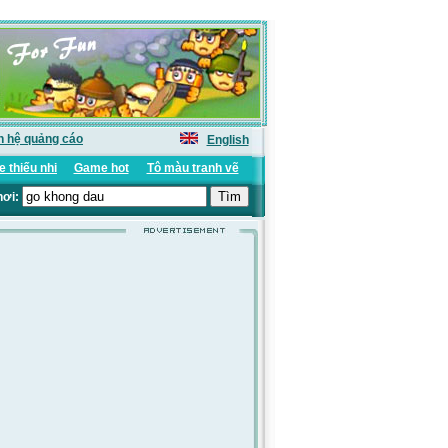
n hệ quảng cáo
English
 thiếu nhi
Game hot
Tô màu tranh vẽ
hơi: