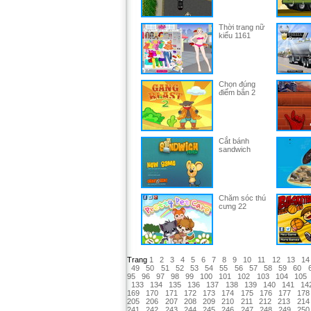
Thời trang nữ
kiểu 1161
Chọn đúng
điểm bắn 2
Cắt bánh
sandwich
Chăm sóc thú
cưng 22
Trang
1
2
3
4
5
6
7
8
9
10
11
12
13
14
49
50
51
52
53
54
55
56
57
58
59
60
95
96
97
98
99
100
101
102
103
104
105
133
134
135
136
137
138
139
140
141
14
169
170
171
172
173
174
175
176
177
178
205
206
207
208
209
210
211
212
213
214
241
242
243
244
245
246
247
248
249
250