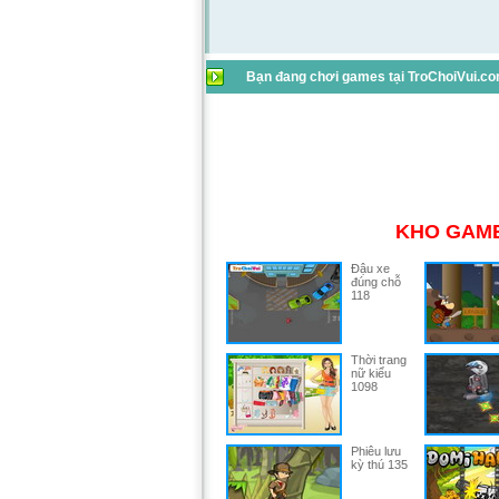
Bạn đang chơi games tại TroChoiVui.com
KHO GAME
Đậu xe
đúng chỗ
118
Thời trang
nữ kiểu
1098
Phiêu lưu
kỳ thú 135