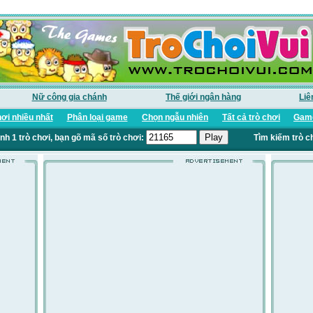
Nữ công gia chánh
Thế giới ngân hàng
Liê
ơi nhiều nhất
Phân loại game
Chọn ngẫu nhiên
Tất cả trò chơi
Game
nh 1 trò chơi, bạn gõ mã số trò chơi:
Tìm kiếm trò c