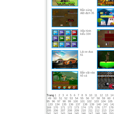
Bắn súng
diệt địch 35
Xếp hình
kiểu 334
Lái xe đua
61
Bắn vật vào
hồ cá
Trang
1
2
3
4
5
6
7
8
9
10
11
12
13
14
49
50
51
52
53
54
55
56
57
58
59
60
95
96
97
98
99
100
101
102
103
104
105
133
134
135
136
137
138
139
140
141
14
169
170
171
172
173
174
175
176
177
178
205
206
207
208
209
210
211
212
213
214
241
242
243
244
245
246
247
248
249
250