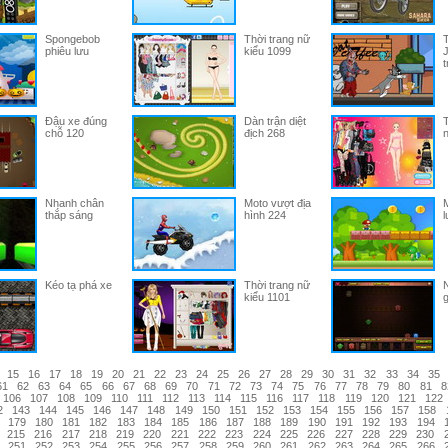
Spongebob
Thời trang nữ
phiêu lưu
kiểu 1099
J
t
Đậu xe đúng
Dàn trận diệt
T
chỗ 120
địch 268
n
Nhanh chân
Moto vượt địa
M
thắp sáng
hình 224
l
Kéo tạ phá xe
Thời trang nữ
kiểu 1101
g
15
16
17
18
19
20
21
22
23
24
25
26
27
28
29
30
31
32
33
34
35
61
62
63
64
65
66
67
68
69
70
71
72
73
74
75
76
77
78
79
80
81
8
106
107
108
109
110
111
112
113
114
115
116
117
118
119
120
121
122
2
143
144
145
146
147
148
149
150
151
152
153
154
155
156
157
158
179
180
181
182
183
184
185
186
187
188
189
190
191
192
193
194
215
216
217
218
219
220
221
222
223
224
225
226
227
228
229
230
251
252
253
254
255
256
257
258
259
260
261
262
263
264
265
266