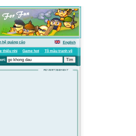
n hệ quảng cáo
English
 thiếu nhi
Game hot
Tô màu tranh vẽ
hơi: