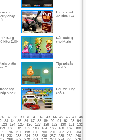
Tom và
Lái xe vượt
erry chạy
địa hình 174
rốn
hời trang
Dẫn đường
ữ kiểu 1100
cho Mario
ario phiêu
Thử tài sắp
ưu 71
xếp 89
Nhanh tay
Đậu xe đúng
hép hình 8
chỗ 121
36
37
38
39
40
41
42
43
44
45
46
47
48
2
83
84
85
86
87
88
89
90
91
92
93
94
123
124
125
126
127
128
129
130
131
132
159
160
161
162
163
164
165
166
167
168
195
196
197
198
199
200
201
202
203
204
231
232
233
234
235
236
237
238
239
240
267
268
269
270
271
272
273
274
275
276