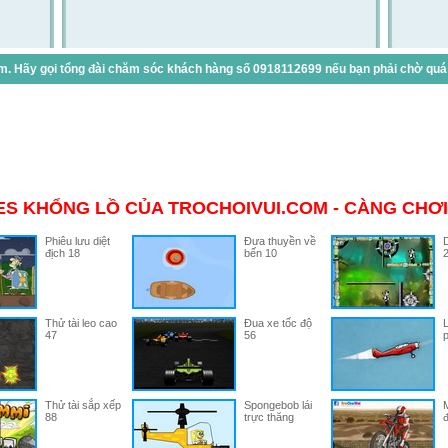
. Hãy gọi tổng đài chăm sóc khách hàng số 0918112699 nếu bạn phải chờ quá lâ
S KHỔNG LỒ CỦA TROCHOIVUI.COM - CÀNG CHƠI
Phiêu lưu diệt
Đưa thuyền về
D
địch 18
bến 10
Thử tài leo cao
Đua xe tốc độ
L
47
56
p
Thử tài sắp xếp
Spongebob lái
88
trực thăng
đ