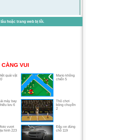
u hoặc trang web bị lỗi.
 CÀNG VUI
iệt quái vật
Mario không
20
chiến 5
ái máy bay
Thỏ chơi
hiêu lưu 6
bóng chuyền
2
Moto vượt
Đậu xe đúng
ịa hình 223
chỗ 119