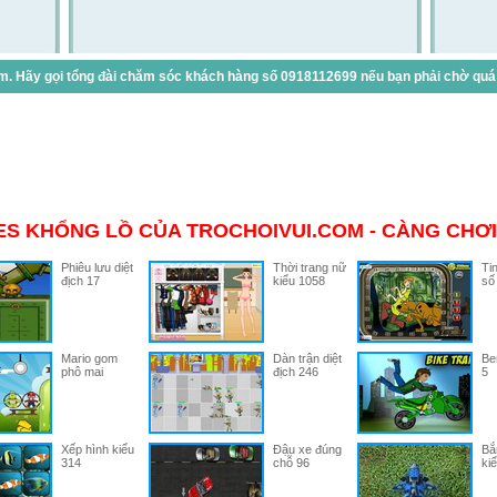
. Hãy gọi tổng đài chăm sóc khách hàng số 0918112699 nếu bạn phải chờ quá lâ
S KHỔNG LỒ CỦA TROCHOIVUI.COM - CÀNG CHƠI
Phiêu lưu diệt
Thời trang nữ
Ti
địch 17
kiểu 1058
số
Mario gom
Dàn trận diệt
Be
phô mai
địch 246
5
Xếp hình kiểu
Đậu xe đúng
Bắ
314
chỗ 96
ki