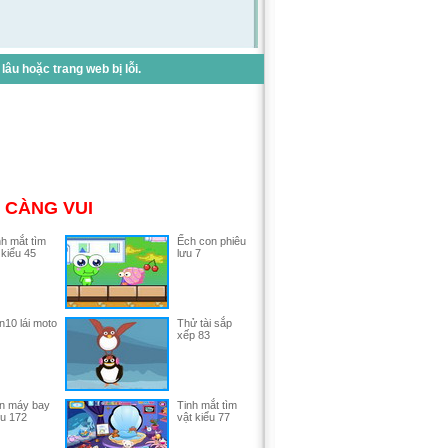
u hoặc trang web bị lỗi.
 CÀNG VUI
nh mắt tìm
Ếch con phiêu
 kiểu 45
lưu 7
n10 lái moto
Thử tài sắp
xếp 83
n máy bay
Tinh mắt tìm
ểu 172
vật kiểu 77