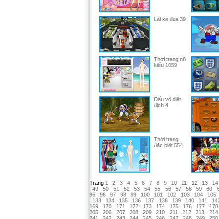
Lái xe đua 39
Thời trang nữ
kiểu 1059
Đấu võ diệt
địch 4
Thời trang
đặc biệt 554
Trang
1
2
3
4
5
6
7
8
9
10
11
12
13
14
49
50
51
52
53
54
55
56
57
58
59
60
95
96
97
98
99
100
101
102
103
104
105
133
134
135
136
137
138
139
140
141
14
169
170
171
172
173
174
175
176
177
178
205
206
207
208
209
210
211
212
213
214
241
242
243
244
245
246
247
248
249
250