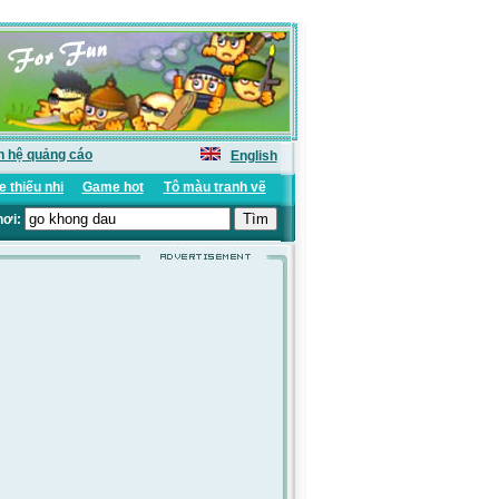
n hệ quảng cáo
English
 thiếu nhi
Game hot
Tô màu tranh vẽ
hơi: