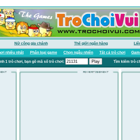
Nữ công gia chánh
Thế giới ngân hàng
Liê
ơi nhiều nhất
Phân loại game
Chọn ngẫu nhiên
Tất cả trò chơi
Game
nh 1 trò chơi, bạn gõ mã số trò chơi:
Tìm kiếm trò c