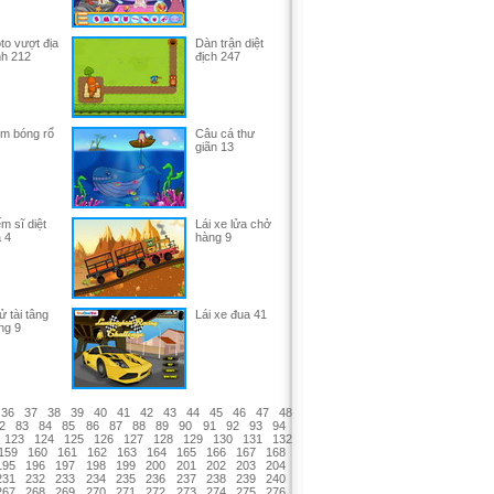
to vượt địa
Dàn trận diệt
nh 212
địch 247
m bóng rổ
Câu cá thư
giãn 13
m sĩ diệt
Lái xe lửa chở
 4
hàng 9
 tài tâng
Lái xe đua 41
ng 9
36
37
38
39
40
41
42
43
44
45
46
47
48
2
83
84
85
86
87
88
89
90
91
92
93
94
123
124
125
126
127
128
129
130
131
132
159
160
161
162
163
164
165
166
167
168
195
196
197
198
199
200
201
202
203
204
231
232
233
234
235
236
237
238
239
240
267
268
269
270
271
272
273
274
275
276