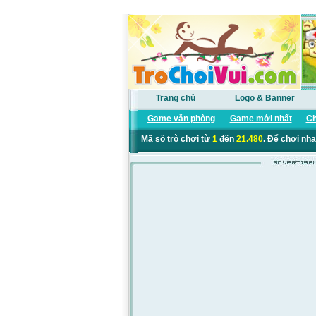
Trang chủ
Logo & Banner
Game văn phòng
Game mới nhất
Ch
Mã số trò chơi từ
1
đến
21.480
. Để chơi nha