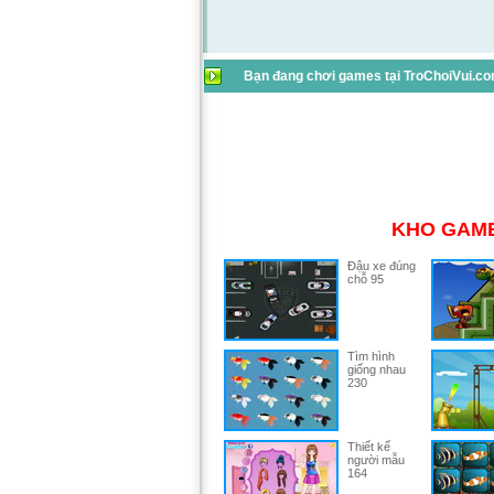
Bạn đang chơi games tại TroChoiVui.com
KHO GAME
Đậu xe đúng
chỗ 95
Tìm hình
giống nhau
230
Thiết kế
người mẫu
164