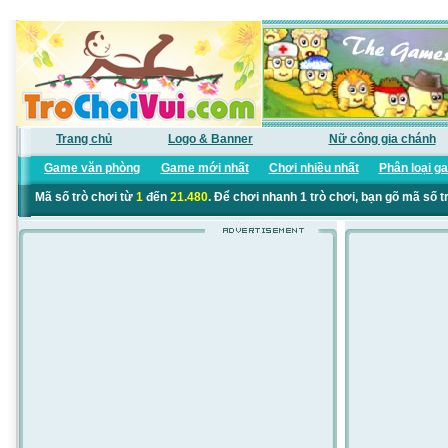
Trang chủ
Logo & Banner
Nữ công gia chánh
Game văn phòng
Game mới nhất
Chơi nhiều nhất
Phân loại g
Mã số trò chơi từ
1
đến
21.480
. Để chơi nhanh 1 trò chơi, bạn gõ mã số t