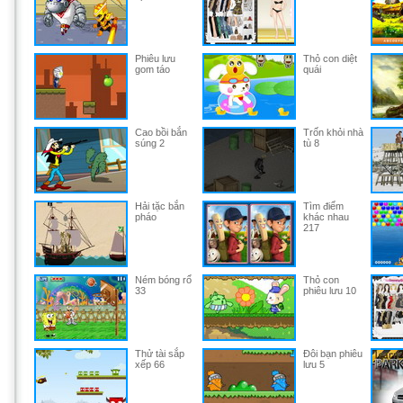
Phiêu lưu
Thỏ con diệt
gom táo
quái
Cao bồi bắn
Trốn khỏi nhà
súng 2
tù 8
Hải tặc bắn
Tìm điểm
pháo
khác nhau
217
Ném bóng rổ
Thỏ con
33
phiêu lưu 10
Thử tài sắp
Đôi bạn phiêu
xếp 66
lưu 5