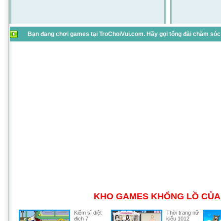
Bạn đang chơi games tại TroChoiVui.com. Hãy gọi tổng đài chăm sóc 
KHO GAMES KHỔNG LỒ CỦA 
Kiếm sĩ diệt
Thời trang nữ
địch 7
kiểu 1012