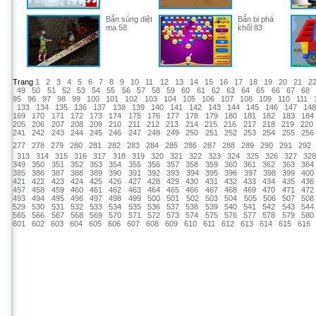
Bắn súng diệt
Bắn bi phá
ma 58
khối 83
Trang
1
2
3
4
5
6
7
8
9
10
11
12
13
14
15
16
17
18
19
20
21
2
49
50
51
52
53
54
55
56
57
58
59
60
61
62
63
64
65
66
67
68
95
96
97
98
99
100
101
102
103
104
105
106
107
108
109
110
111
133
134
135
136
137
138
139
140
141
142
143
144
145
146
147
14
169
170
171
172
173
174
175
176
177
178
179
180
181
182
183
184
205
206
207
208
209
210
211
212
213
214
215
216
217
218
219
220
241
242
243
244
245
246
247
248
249
250
251
252
253
254
255
256
277
278
279
280
281
282
283
284
285
286
287
288
289
290
291
292
313
314
315
316
317
318
319
320
321
322
323
324
325
326
327
32
349
350
351
352
353
354
355
356
357
358
359
360
361
362
363
364
385
386
387
388
389
390
391
392
393
394
395
396
397
398
399
400
421
422
423
424
425
426
427
428
429
430
431
432
433
434
435
436
457
458
459
460
461
462
463
464
465
466
467
468
469
470
471
472
493
494
495
496
497
498
499
500
501
502
503
504
505
506
507
508
529
530
531
532
533
534
535
536
537
538
539
540
541
542
543
544
565
566
567
568
569
570
571
572
573
574
575
576
577
578
579
580
601
602
603
604
605
606
607
608
609
610
611
612
613
614
615
616