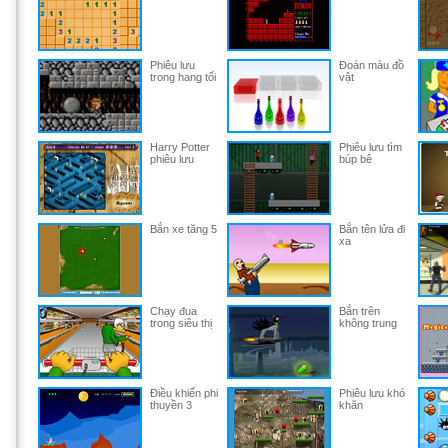
Phiêu lưu
Đoán màu đồ
trong hang tối
vật
Harry Potter
Phiêu lưu tìm
phiêu lưu
búp bê
Bắn xe tăng 5
Bắn tên lửa đi
xa
Chạy đua
Bắn trên
trong siêu thị
không trung
Điều khiển phi
Phiêu lưu khó
thuyền 3
khăn