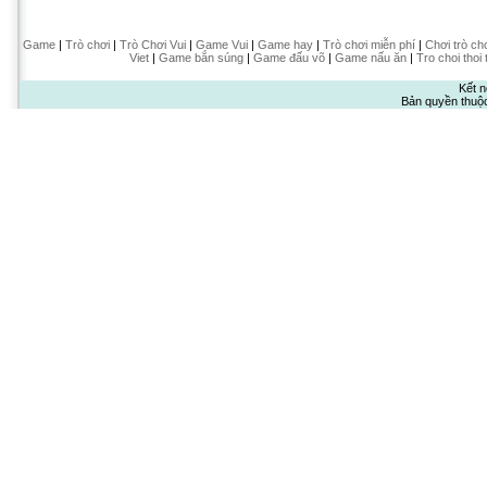
Game
|
Trò chơi
|
Trò Chơi Vui
|
Game Vui
|
Game hay
|
Trò chơi miễn phí
|
Chơi trò ch
Viet
|
Game bắn súng
|
Game đấu võ
|
Game nấu ăn
|
Tro choi thoi 
Kết n
Bản quyền thuộ