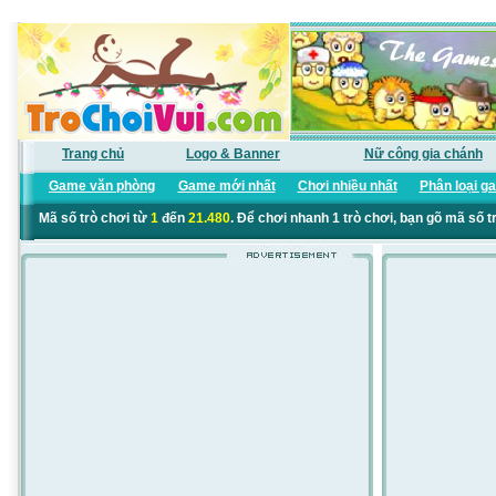
Trang chủ
Logo & Banner
Nữ công gia chánh
Game văn phòng
Game mới nhất
Chơi nhiều nhất
Phân loại g
Mã số trò chơi từ
1
đến
21.480
. Để chơi nhanh 1 trò chơi, bạn gõ mã số t