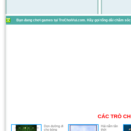
Bạn đang chơi games tại TroChoiVui.com. Hãy gọi tổng đài chăm sóc 
CÁC TRÒ CH
Dọn đường đi
Hái nấm tân
cho bóng
thời