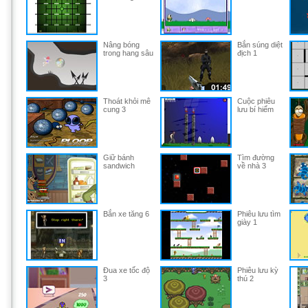
Nâng bóng
Bắn súng diệt
trong hang sâu
địch 1
Thoát khỏi mê
Cuộc phiêu
cung 3
lưu bí hiểm
Giữ bánh
Tìm đường
sandwich
về nhà 3
Bắn xe tăng 6
Phiêu lưu tìm
giày 1
Đua xe tốc độ
Phiêu lưu kỳ
3
thú 2