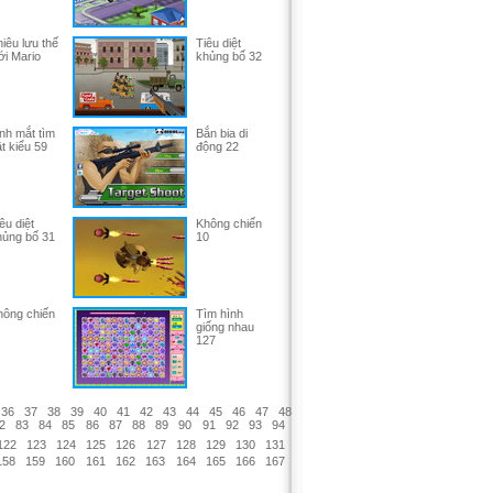
iêu lưu thế
Tiêu diệt
ới Mario
khủng bố 32
nh mắt tìm
Bắn bia di
t kiểu 59
động 22
êu diệt
Không chiến
hủng bố 31
10
hông chiến
Tìm hình
giống nhau
127
36
37
38
39
40
41
42
43
44
45
46
47
48
2
83
84
85
86
87
88
89
90
91
92
93
94
122
123
124
125
126
127
128
129
130
131
158
159
160
161
162
163
164
165
166
167