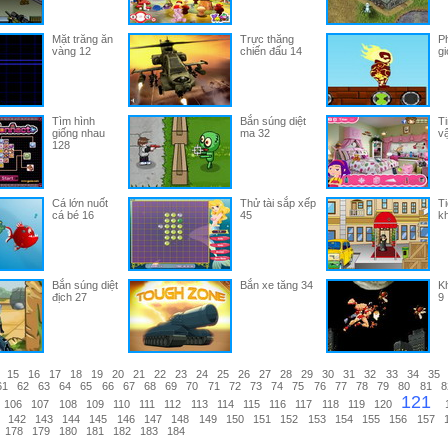
Mặt trăng ăn
Trực thăng
Ph
vàng 12
chiến đấu 14
gi
Tìm hình
Bắn súng diệt
Ti
giống nhau
ma 32
vậ
128
Cá lớn nuốt
Thử tài sắp xếp
Ti
cá bé 16
45
k
Bắn súng diệt
Bắn xe tăng 34
K
địch 27
9
15
16
17
18
19
20
21
22
23
24
25
26
27
28
29
30
31
32
33
34
35
61
62
63
64
65
66
67
68
69
70
71
72
73
74
75
76
77
78
79
80
81
8
121
106
107
108
109
110
111
112
113
114
115
116
117
118
119
120
142
143
144
145
146
147
148
149
150
151
152
153
154
155
156
157
178
179
180
181
182
183
184