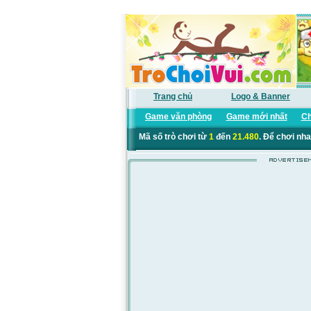
Trang chủ
Logo & Banner
Game văn phòng
Game mới nhất
Ch
Mã số trò chơi từ
1
đến
21.480
. Để chơi nha