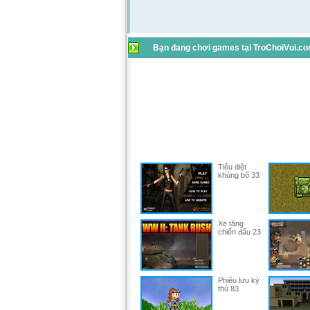
Bạn đang chơi games tại TroChoiVui.com
Tiêu diệt
khủng bố 33
Xe tăng
chiến đấu 23
Phiêu lưu kỳ
thú 83