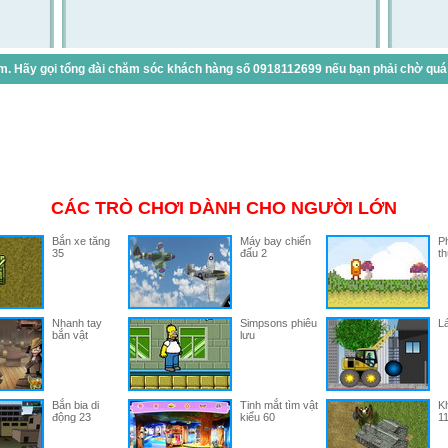
. Hãy gọi tổng đài chăm sóc khách hàng số 0918112699 nếu bạn phải chờ quá lâ
CÁC TRÒ CHƠI DÀNH CHO NGƯỜI LỚN
Bắn xe tăng
Máy bay chiến
Ph
35
đấu 2
th
Nhanh tay
Simpsons phiêu
Lá
bắn vật
lưu
Bắn bia di
Tinh mắt tìm vật
K
động 23
kiểu 60
1