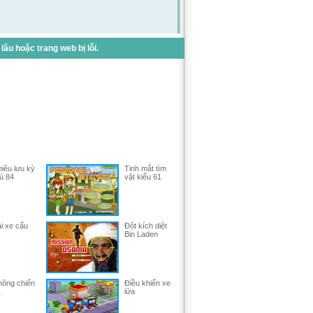
u hoặc trang web bị lỗi.
iêu lưu kỳ
Tinh mắt tìm
ú 84
vật kiểu 61
i xe cẩu
Đột kích diệt
Bin Laden
hông chiến
Điều khiển xe
1
lửa