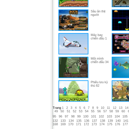
Sâu ăn thịt
người
Máy bay
chiến đấu 1
Một mình
chiến đấu 34
Phiêu lưu kỳ
thú 82
Trang
1
2
3
4
5
6
7
8
9
10
11
12
13
14
49
50
51
52
53
54
55
56
57
58
59
60
95
96
97
98
99
100
101
102
103
104
105
132
133
134
135
136
137
138
139
140
141
168
169
170
171
172
173
174
175
176
177