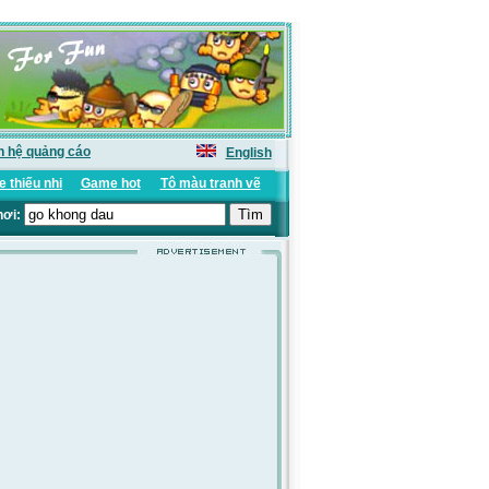
n hệ quảng cáo
English
 thiếu nhi
Game hot
Tô màu tranh vẽ
hơi: