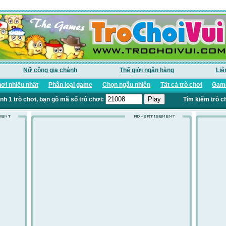
Nữ công gia chánh
Thế giới ngân hàng
Liê
ơi nhiều nhất
Phân loại game
Chọn ngẫu nhiên
Tất cả trò chơi
Game
nh 1 trò chơi, bạn gõ mã số trò chơi:
Tìm kiếm trò c