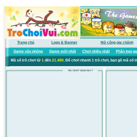
Trang chủ
Logo & Banner
Nữ công gia chánh
Game văn phòng
Game mới nhất
Chơi nhiều nhất
Phân loại g
Mã số trò chơi từ
1
đến
21.480
. Để chơi nhanh 1 trò chơi, bạn gõ mã số t