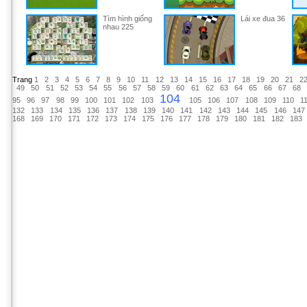
Tìm hình giống
Lái xe đua 36
nhau 225
Trang
1
2
3
4
5
6
7
8
9
10
11
12
13
14
15
16
17
18
19
20
21
2
49
50
51
52
53
54
55
56
57
58
59
60
61
62
63
64
65
66
67
68
104
95
96
97
98
99
100
101
102
103
105
106
107
108
109
110
1
132
133
134
135
136
137
138
139
140
141
142
143
144
145
146
147
168
169
170
171
172
173
174
175
176
177
178
179
180
181
182
183