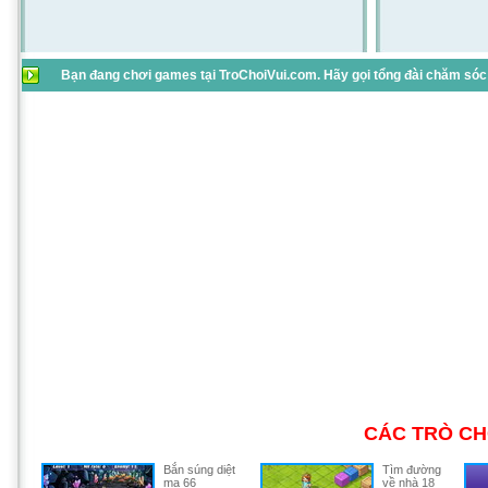
Bạn đang chơi games tại TroChoiVui.com. Hãy gọi tổng đài chăm sóc 
CÁC TRÒ CH
Bắn súng diệt
Tìm đường
ma 66
về nhà 18