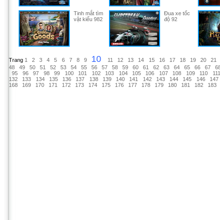
Tinh mắt tìm
Đua xe tốc
vật kiểu 982
độ 92
10
Trang
1
2
3
4
5
6
7
8
9
11
12
13
14
15
16
17
18
19
20
21
48
49
50
51
52
53
54
55
56
57
58
59
60
61
62
63
64
65
66
67
6
95
96
97
98
99
100
101
102
103
104
105
106
107
108
109
110
11
132
133
134
135
136
137
138
139
140
141
142
143
144
145
146
147
168
169
170
171
172
173
174
175
176
177
178
179
180
181
182
183