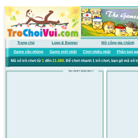
Trang chủ
Logo & Banner
Nữ công gia chánh
Game văn phòng
Game mới nhất
Chơi nhiều nhất
Phân loại g
Mã số trò chơi từ
1
đến
21.480
. Để chơi nhanh 1 trò chơi, bạn gõ mã số t