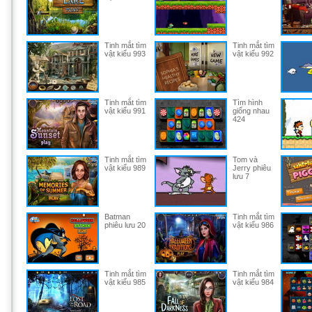
Tinh mắt tìm
Tinh mắt tìm
vật kiểu 993
vật kiểu 992
Tinh mắt tìm
Tìm hình
vật kiểu 991
giống nhau
424
Tinh mắt tìm
Tom và
vật kiểu 989
Jerry phiêu
lưu 7
Batman
Tinh mắt tìm
phiêu lưu 20
vật kiểu 986
Tinh mắt tìm
Tinh mắt tìm
vật kiểu 985
vật kiểu 984