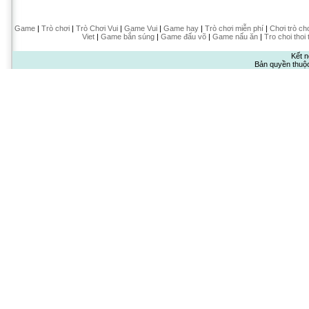
Game
|
Trò chơi
|
Trò Chơi Vui
|
Game Vui
|
Game hay
|
Trò chơi miễn phí
|
Chơi trò ch
Viet
|
Game bắn súng
|
Game đấu võ
|
Game nấu ăn
|
Tro choi thoi 
Kết n
Bản quyền thuộ