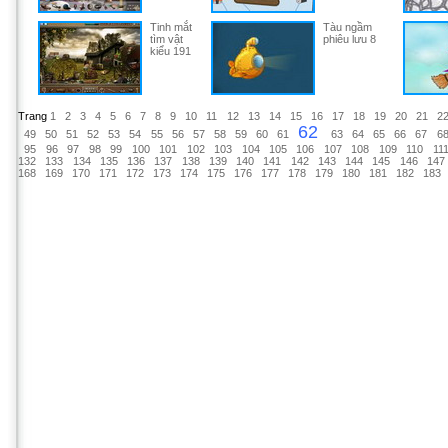
Tinh mắt
Tàu ngầm
tìm vật
phiêu lưu 8
kiểu 191
Trang
1
2
3
4
5
6
7
8
9
10
11
12
13
14
15
16
17
18
19
20
21
2
62
49
50
51
52
53
54
55
56
57
58
59
60
61
63
64
65
66
67
6
95
96
97
98
99
100
101
102
103
104
105
106
107
108
109
110
11
132
133
134
135
136
137
138
139
140
141
142
143
144
145
146
147
168
169
170
171
172
173
174
175
176
177
178
179
180
181
182
183