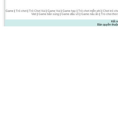
Game
|
Trò chơi
|
Trò Chơi Vui
|
Game Vui
|
Game hay
|
Trò chơi miễn phí
|
Chơi trò ch
Viet
|
Game bắn súng
|
Game đấu võ
|
Game nấu ăn
|
Tro choi thoi 
Kết n
Bản quyền thuộ