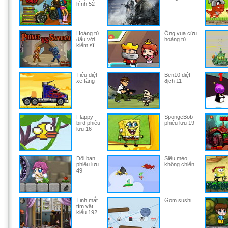
hình 52
Hoàng tử
Ông vua cứu
đấu với
hoàng tử
kiếm sĩ
Tiêu diệt
Ben10 diệt
xe tăng
địch 11
Flappy
SpongeBob
bird phiêu
phiêu lưu 19
lưu 16
Đôi bạn
Siêu mèo
phiêu lưu
không chiến
49
Tinh mắt
Gom sushi
tìm vật
kiểu 192