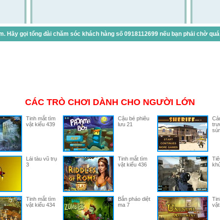
. Hãy gọi tổng đài chăm sóc khách hàng số 0918112699 nếu bạn phải chờ quá lâ
CÁC TRÒ CHƠI DÀNH CHO NGƯỜI LỚN
Tinh mắt tìm
Cậu bé phiêu
Cản
vật kiểu 439
lưu 21
trư
sú
Lái tàu vũ trụ
Tinh mắt tìm
Tiê
3
vật kiểu 436
khủ
Tinh mắt tìm
Bắn pháo diệt
Tin
vật kiểu 434
ma 7
vật