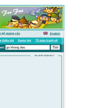
n hệ quảng cáo
English
 thiếu nhi
Game hot
Tô màu tranh vẽ
hơi: