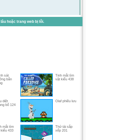
u hoặc trang web bị lỗi.
h sát
Tinh mắt tìm
ởng bắn
vật kiểu 438
ng
u diệt
Olaf phiêu lưu
ng bố 124
h mắt tìm
Thử tài sắp
 kiểu 433
xếp 201