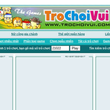
Nữ công gia chánh
Thế giới ngân hàng
Liê
ơi nhiều nhất
Phân loại game
Chọn ngẫu nhiên
Tất cả trò chơi
Game
nh 1 trò chơi, bạn gõ mã số trò chơi:
Tìm kiếm trò c