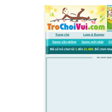
Trang chủ
Logo & Banner
Game văn phòng
Game mới nhất
Ch
Mã số trò chơi từ
1
đến
21.480
. Để chơi nha