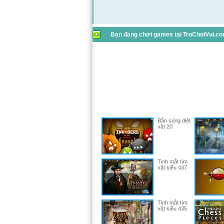
Bạn đang chơi games tại TroChoiVui.com
Bắn súng diệt
vật 20
Tinh mắt tìm
vật kiểu 437
Tinh mắt tìm
vật kiểu 435