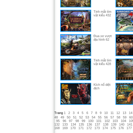
Tinh mắt tìm
vật kiểu 432
Đua xe vượt
địa hình 62
Tinh mắt tìm
vật kiểu 428
Kích nổ diệt
địch
Trang
1
2
3
4
5
6
7
8
9
10
11
12
13
14
48
49
50
51
52
53
54
55
56
57
58
59
60
95
96
97
98
99
100
101
102
103
104
10
132
133
134
135
136
137
138
139
140
141
168
169
170
171
172
173
174
175
176
177