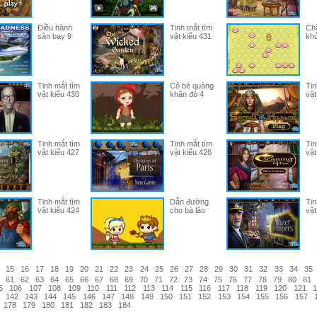
Điều hành
Tinh mắt tìm
Ch
sân bay 9
vật kiểu 431
khủ
Tinh mắt tìm
Cô bé quàng
Tin
vật kiểu 430
khăn đỏ 4
vật
Tinh mắt tìm
Tinh mắt tìm
Tin
vật kiểu 427
vật kiểu 426
vật
Tinh mắt tìm
Dẫn đường
Tin
vật kiểu 424
cho bà lão
vật
15
16
17
18
19
20
21
22
23
24
25
26
27
28
29
30
31
32
33
34
35
61
62
63
64
65
66
67
68
69
70
71
72
73
74
75
76
77
78
79
80
81
5
106
107
108
109
110
111
112
113
114
115
116
117
118
119
120
121
1
142
143
144
145
146
147
148
149
150
151
152
153
154
155
156
157
178
179
180
181
182
183
184