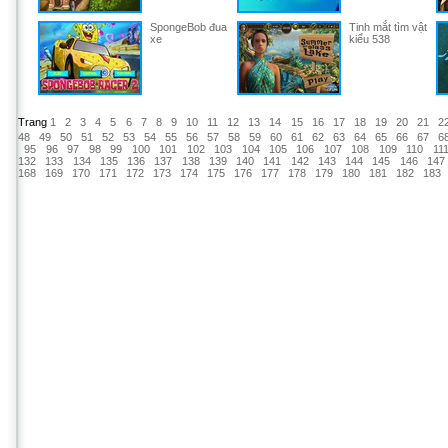
SpongeBob đua
Tinh mắt tìm vật
xe
kiểu 538
Trang
1
2
3
4
5
6
7
8
9
10
11
12
13
14
15
16
17
18
19
20
21
2
48
49
50
51
52
53
54
55
56
57
58
59
60
61
62
63
64
65
66
67
6
95
96
97
98
99
100
101
102
103
104
105
106
107
108
109
110
11
132
133
134
135
136
137
138
139
140
141
142
143
144
145
146
147
168
169
170
171
172
173
174
175
176
177
178
179
180
181
182
183