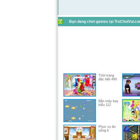
Bạn đang chơi games tại TroChoiVui.com
Thời trang
đặc biệt 490
Bắn máy bay
kiểu 112
Phục vụ ăn
uống 6