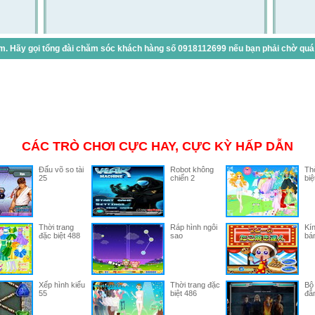
. Hãy gọi tổng đài chăm sóc khách hàng số 0918112699 nếu bạn phải chờ quá lâ
CÁC TRÒ CHƠI CỰC HAY, CỰC KỲ HẤP DẪN
Đấu võ so tài
Robot không
Thờ
25
chiến 2
biệ
Thời trang
Ráp hình ngôi
Kín
đặc biệt 488
sao
bá
Xếp hình kiểu
Thời trang đặc
Bộ 
55
biệt 486
đẳ