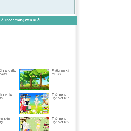
u hoặc trang web bị lỗi.
i trang đặc
Phiêu lưu kỳ
t 489
thú 38
h tròn làm
Thời trang
nh
đặc biệt 487
tứ siêu
Thời trang
ng
đặc biệt 485