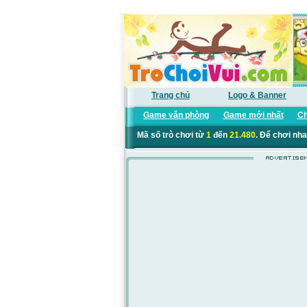
Trang chủ
Logo & Banner
Game văn phòng
Game mới nhất
Ch
Mã số trò chơi từ
1
đến
21.480
. Để chơi nha