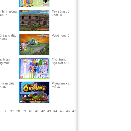
 hình giống
Tay súng cừ
au 57
khôi 20
i trang đặc
Vượt ngục 3
t 483
anh tay
Thời trang
ng mộc
đặc biệt 481
 trận diệt
Phiêu lưu kỳ
h 46
thú 37
5
36
37
38
39
40
41
42
43
44
45
46
47