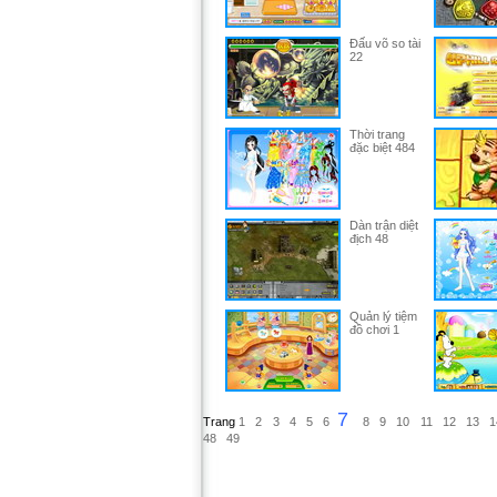
Đấu võ so tài
22
Thời trang
đặc biệt 484
Dàn trận diệt
địch 48
Quản lý tiệm
đồ chơi 1
7
Trang
1
2
3
4
5
6
8
9
10
11
12
13
1
48
49