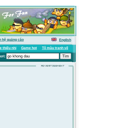
n hệ quảng cáo
English
 thiếu nhi
Game hot
Tô màu tranh vẽ
hơi: