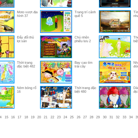
Moto vượt địa
Trang trí cảnh
Tìm
hình 37
quê 5
nh
Đẩy đối thủ
Chú nhện
Thờ
lọt sàn
phiêu lưu 2
biệ
Thời trang
Bay cao tìm
Nh
đặc biệt 482
trái cây
đó
Ném bóng rổ
Thời trang đặc
Dàn
16
biệt 480
địc
4
15
16
17
18
19
20
21
22
23
24
25
26
27
28
29
30
31
32
33
34
3