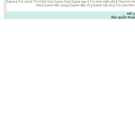
Game
|
Trò chơi
|
Trò Chơi Vui
|
Game Vui
|
Game hay
|
Trò chơi miễn phí
|
Chơi trò ch
Viet
|
Game bắn súng
|
Game đấu võ
|
Game nấu ăn
|
Tro choi thoi 
Kết n
Bản quyền thuộ