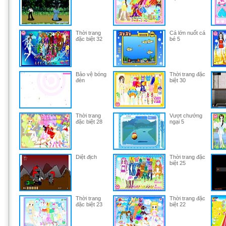
Thời trang
Cá lớn nuốt cá
đặc biệt 32
bé 5
Bảo vệ bóng
Thời trang đặc
đèn
biệt 30
Thời trang
Vượt chướng
đặc biệt 28
ngại 5
Diệt địch
Thời trang đặc
biệt 25
Thời trang
Thời trang đặc
đặc biệt 23
biệt 22