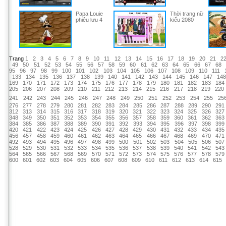
Papa Louie
Thời trang nữ
phiêu lưu 4
kiểu 2080
Trang
1
2
3
4
5
6
7
8
9
10
11
12
13
14
15
16
17
18
19
20
21
2
49
50
51
52
53
54
55
56
57
58
59
60
61
62
63
64
65
66
67
68
95
96
97
98
99
100
101
102
103
104
105
106
107
108
109
110
111
133
134
135
136
137
138
139
140
141
142
143
144
145
146
147
14
169
170
171
172
173
174
175
176
177
178
179
180
181
182
183
184
205
206
207
208
209
210
211
212
213
214
215
216
217
218
219
220
241
242
243
244
245
246
247
248
249
250
251
252
253
254
255
25
276
277
278
279
280
281
282
283
284
285
286
287
288
289
290
291
312
313
314
315
316
317
318
319
320
321
322
323
324
325
326
327
348
349
350
351
352
353
354
355
356
357
358
359
360
361
362
363
384
385
386
387
388
389
390
391
392
393
394
395
396
397
398
399
420
421
422
423
424
425
426
427
428
429
430
431
432
433
434
435
456
457
458
459
460
461
462
463
464
465
466
467
468
469
470
471
492
493
494
495
496
497
498
499
500
501
502
503
504
505
506
507
528
529
530
531
532
533
534
535
536
537
538
539
540
541
542
543
564
565
566
567
568
569
570
571
572
573
574
575
576
577
578
579
600
601
602
603
604
605
606
607
608
609
610
611
612
613
614
615