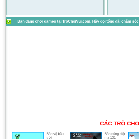
Bạn đang chơi games tại TroChoiVui.com. Hãy gọi tổng đài chăm sóc 
CÁC TRÒ CHƠ
Bảo vệ bầu
Bắn súng diệt
trời
ma 131