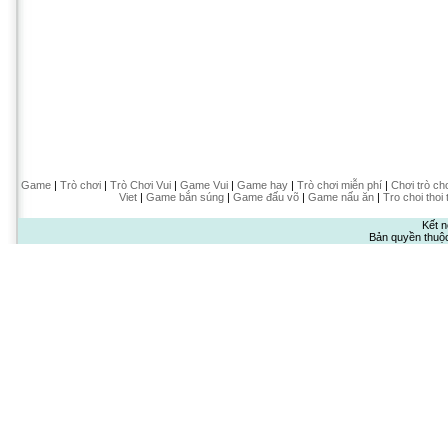
Game
|
Trò chơi
|
Trò Chơi Vui
|
Game Vui
|
Game hay
|
Trò chơi miễn phí
|
Chơi trò ch
Viet
|
Game bắn súng
|
Game đấu võ
|
Game nấu ăn
|
Tro choi thoi 
Kết n
Bản quyền thuộ