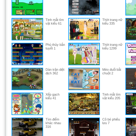
Tinh mắt tìm
Thời trang nữ
vật kiểu 61
kiểu 335
Phù thủy bắn
Thời trang nữ
tuyết 1
kiểu 1299
Dàn trận diệt
Mèo đuổi bắt
địch 362
chuột 2
Xếp gạch
Tinh mắt tìm
kiểu 41
vật kiểu 205
Tìm điểm
Cô bé phiêu
khác nhau
lưu 7
316