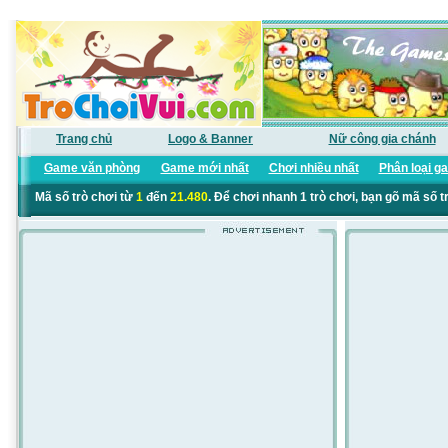
Trang chủ
Logo & Banner
Nữ công gia chánh
Game văn phòng
Game mới nhất
Chơi nhiều nhất
Phân loại g
Mã số trò chơi từ
1
đến
21.480
. Để chơi nhanh 1 trò chơi, bạn gõ mã số t