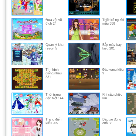
Đưa vật về
Thiết kế người
đích 24
mẫu 358
Quản lý khu
Bắn máy bay
resort 5
kiểu 201
Tìm hình
Đào vàng kiểu
giống nhau
9
331
Thời trang
Khí cầu phiêu
đặc biệt 144
lưu
Trang điểm
Đậu xe đúng
kiểu 205
chỗ 38