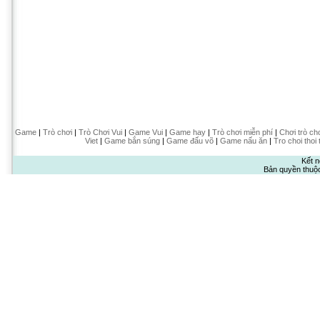
Game
|
Trò chơi
|
Trò Chơi Vui
|
Game Vui
|
Game hay
|
Trò chơi miễn phí
|
Chơi trò ch
Viet
|
Game bắn súng
|
Game đấu võ
|
Game nấu ăn
|
Tro choi thoi 
Kết n
Bản quyền thuộ