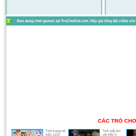
Bạn đang chơi games tại TroChoiVui.com. Hãy gọi tổng đài chăm sóc 
CÁC TRÒ CHƠ
Thời trang nữ
Tinh mắt tìm
kiểu 1233
vật kiểu 5