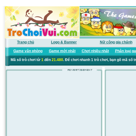
Trang chủ
Logo & Banner
Nữ công gia chánh
Game văn phòng
Game mới nhất
Chơi nhiều nhất
Phân loại g
Mã số trò chơi từ
1
đến
21.480
. Để chơi nhanh 1 trò chơi, bạn gõ mã số t