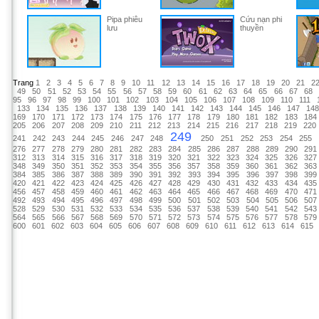
Pipa phiêu
Cứu nạn phi
lưu
thuyền
Trang
1
2
3
4
5
6
7
8
9
10
11
12
13
14
15
16
17
18
19
20
21
2
49
50
51
52
53
54
55
56
57
58
59
60
61
62
63
64
65
66
67
68
95
96
97
98
99
100
101
102
103
104
105
106
107
108
109
110
111
133
134
135
136
137
138
139
140
141
142
143
144
145
146
147
14
169
170
171
172
173
174
175
176
177
178
179
180
181
182
183
184
205
206
207
208
209
210
211
212
213
214
215
216
217
218
219
220
249
241
242
243
244
245
246
247
248
250
251
252
253
254
255
276
277
278
279
280
281
282
283
284
285
286
287
288
289
290
291
312
313
314
315
316
317
318
319
320
321
322
323
324
325
326
327
348
349
350
351
352
353
354
355
356
357
358
359
360
361
362
363
384
385
386
387
388
389
390
391
392
393
394
395
396
397
398
399
420
421
422
423
424
425
426
427
428
429
430
431
432
433
434
435
456
457
458
459
460
461
462
463
464
465
466
467
468
469
470
471
492
493
494
495
496
497
498
499
500
501
502
503
504
505
506
507
528
529
530
531
532
533
534
535
536
537
538
539
540
541
542
543
564
565
566
567
568
569
570
571
572
573
574
575
576
577
578
579
600
601
602
603
604
605
606
607
608
609
610
611
612
613
614
615