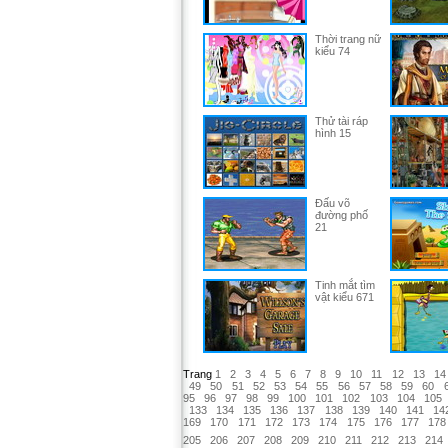
Thời trang nữ
kiểu 74
Thử tài ráp
hình 15
Đấu võ
đường phố
21
Tinh mắt tìm
vật kiểu 671
Trang
1
2
3
4
5
6
7
8
9
10
11
12
13
14
49
50
51
52
53
54
55
56
57
58
59
60
95
96
97
98
99
100
101
102
103
104
105
133
134
135
136
137
138
139
140
141
14
169
170
171
172
173
174
175
176
177
178
205
206
207
208
209
210
211
212
213
214