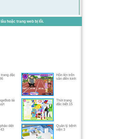
u hoặc trang web bị lỗi.
 trang đặc
Hôn lén trên
 86
sân điền kinh
geBob lái
Thời trang
uýt
đặc biệt 15
pháo diệt
Quản lý bệnh
 43
viện 3