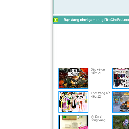
Bạn đang chơi games tại TroChoiVui.com
Bảo vệ cứ
điểm 21
Thời trang nữ
kiểu 124
Vịt lặn tìm
đồng vàng