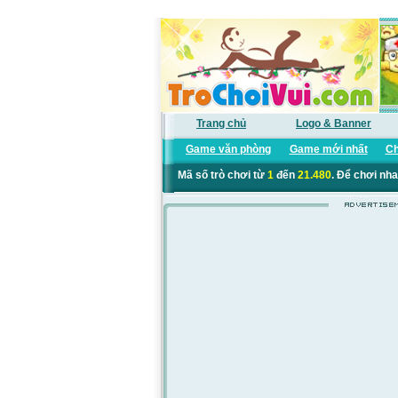
Trang chủ
Logo & Banner
Game văn phòng
Game mới nhất
Ch
Mã số trò chơi từ
1
đến
21.480
. Để chơi nha