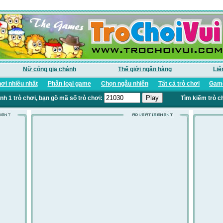
Nữ công gia chánh
Thế giới ngân hàng
Liê
ơi nhiều nhất
Phân loại game
Chọn ngẫu nhiên
Tất cả trò chơi
Game
nh 1 trò chơi, bạn gõ mã số trò chơi:
Tìm kiếm trò c