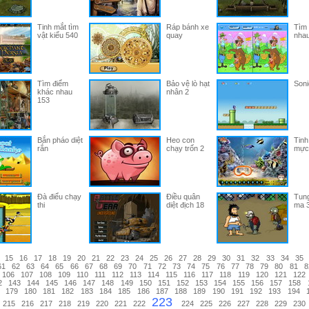
Tinh mắt tìm
Ráp bánh xe
Tìm 
vật kiểu 540
quay
nhau
Tìm điểm
Bảo vệ lò hạt
Soni
khác nhau
nhân 2
153
Bắn pháo diệt
Heo con
Tinh
rắn
chạy trốn 2
mực
Đà điểu chạy
Điều quân
Tung
thi
diệt địch 18
ma 
15
16
17
18
19
20
21
22
23
24
25
26
27
28
29
30
31
32
33
34
35
61
62
63
64
65
66
67
68
69
70
71
72
73
74
75
76
77
78
79
80
81
8
106
107
108
109
110
111
112
113
114
115
116
117
118
119
120
121
122
2
143
144
145
146
147
148
149
150
151
152
153
154
155
156
157
158
179
180
181
182
183
184
185
186
187
188
189
190
191
192
193
194
223
215
216
217
218
219
220
221
222
224
225
226
227
228
229
230