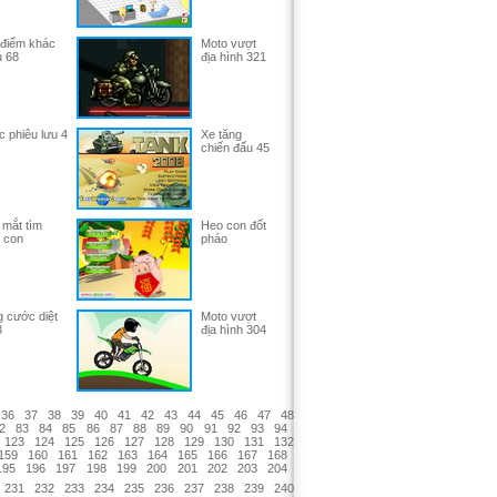
điểm khác
Moto vượt
 68
địa hình 321
c phiêu lưu 4
Xe tăng
chiến đấu 45
 mắt tìm
Heo con đốt
 con
pháo
 cước diệt
Moto vượt
3
địa hình 304
36
37
38
39
40
41
42
43
44
45
46
47
48
2
83
84
85
86
87
88
89
90
91
92
93
94
123
124
125
126
127
128
129
130
131
132
159
160
161
162
163
164
165
166
167
168
195
196
197
198
199
200
201
202
203
204
231
232
233
234
235
236
237
238
239
240