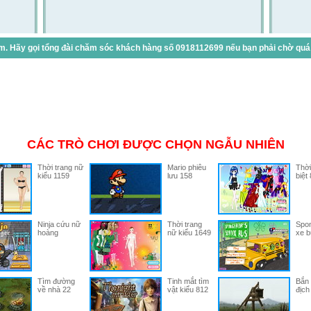
. Hãy gọi tổng đài chăm sóc khách hàng số 0918112699 nếu bạn phải chờ quá lâ
CÁC TRÒ CHƠI ĐƯỢC CHỌN NGẪU NHIÊN
Thời trang nữ
Mario phiêu
Thời
kiểu 1159
lưu 158
biệt
Ninja cứu nữ
Thời trang
Spon
hoàng
nữ kiểu 1649
xe b
Tìm đường
Tinh mắt tìm
Bắn 
về nhà 22
vật kiểu 812
địch