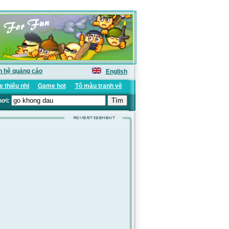
n hệ quảng cáo
English
 thiếu nhi
Game hot
Tô màu tranh vẽ
hơi: