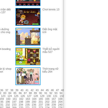
 trận diệt
Chơi tennis 13
h 137
 đường
Diệt ông mặt
 chú ong
trời
i bowling
Thiết kế người
mẫu 527
n lý shop
Thời trang nữ
bơi
kiểu 264
36
37
38
39
40
41
42
43
44
45
46
47
48
2
83
84
85
86
87
88
89
90
91
92
93
94
123
124
125
126
127
128
129
130
131
132
159
160
161
162
163
164
165
166
167
168
195
196
197
198
199
200
201
202
203
204
231
232
233
234
235
236
237
238
239
240
267
268
269
270
271
272
273
274
275
276