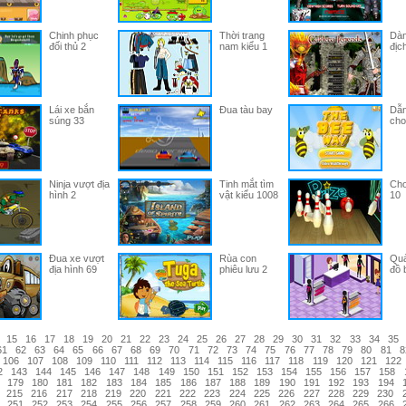
Chinh phục
Thời trang
Dàn
đối thủ 2
nam kiểu 1
địc
Lái xe bắn
Đua tàu bay
Dẫn
súng 33
cho
Ninja vượt địa
Tinh mắt tìm
Chơ
hình 2
vật kiểu 1008
10
Đua xe vượt
Rùa con
Quả
địa hình 69
phiêu lưu 2
đồ 
15
16
17
18
19
20
21
22
23
24
25
26
27
28
29
30
31
32
33
34
35
61
62
63
64
65
66
67
68
69
70
71
72
73
74
75
76
77
78
79
80
81
8
106
107
108
109
110
111
112
113
114
115
116
117
118
119
120
121
122
2
143
144
145
146
147
148
149
150
151
152
153
154
155
156
157
158
179
180
181
182
183
184
185
186
187
188
189
190
191
192
193
194
215
216
217
218
219
220
221
222
223
224
225
226
227
228
229
230
251
252
253
254
255
256
257
258
259
260
261
262
263
264
265
266