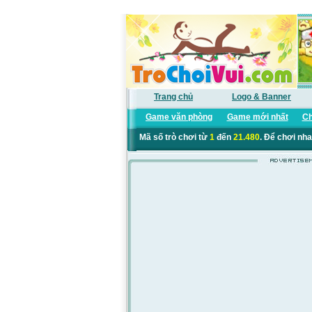
Trang chủ
Logo & Banner
Game văn phòng
Game mới nhất
Ch
Mã số trò chơi từ
1
đến
21.480
. Để chơi nha