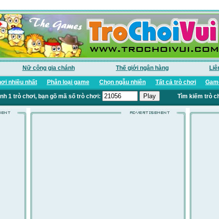
Nữ công gia chánh
Thế giới ngân hàng
Liê
ơi nhiều nhất
Phân loại game
Chọn ngẫu nhiên
Tất cả trò chơi
Game
nh 1 trò chơi, bạn gõ mã số trò chơi:
Tìm kiếm trò c