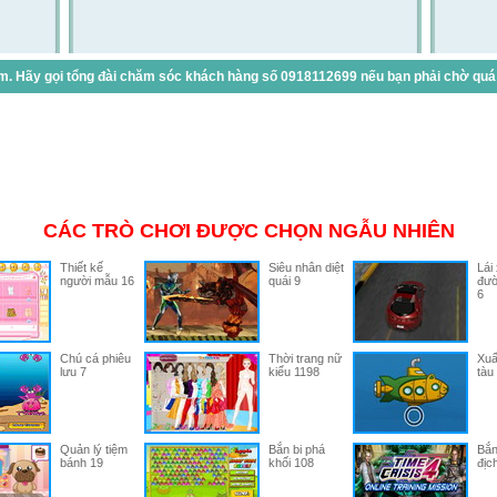
. Hãy gọi tổng đài chăm sóc khách hàng số 0918112699 nếu bạn phải chờ quá lâ
CÁC TRÒ CHƠI ĐƯỢC CHỌN NGẪU NHIÊN
Thiết kế
Siêu nhân diệt
Lái
người mẫu 16
quái 9
đườ
6
Chú cá phiêu
Thời trang nữ
Xuấ
lưu 7
kiểu 1198
tàu
Quản lý tiệm
Bắn bi phá
Bắn
bánh 19
khối 108
địc