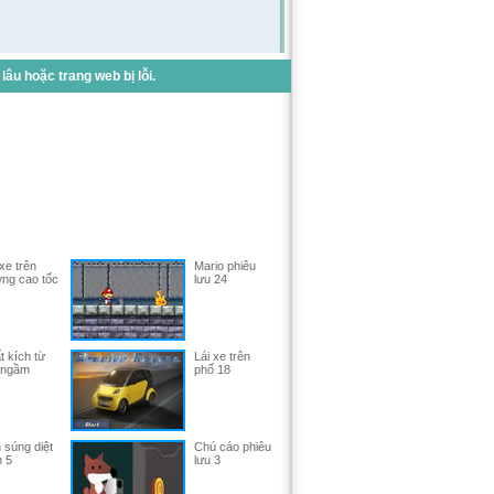
u hoặc trang web bị lỗi.
 xe trên
Mario phiêu
ng cao tốc
lưu 24
t kích từ
Lái xe trên
 ngầm
phố 18
 súng diệt
Chú cáo phiêu
h 5
lưu 3