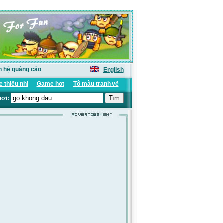
n hệ quảng cáo
English
 thiếu nhi
Game hot
Tô màu tranh vẽ
hơi: