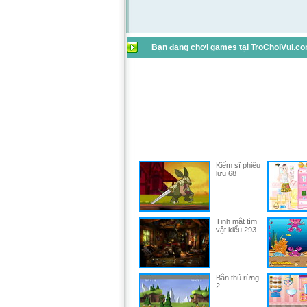
Bạn đang chơi games tại TroChoiVui.com
Kiếm sĩ phiêu
lưu 68
Tinh mắt tìm
vật kiểu 293
Bắn thú rừng
2