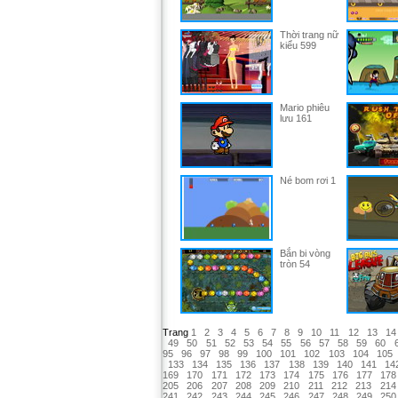
Thời trang nữ
kiểu 599
Mario phiêu
lưu 161
Né bom rơi 1
Bắn bi vòng
tròn 54
Trang
1
2
3
4
5
6
7
8
9
10
11
12
13
14
49
50
51
52
53
54
55
56
57
58
59
60
95
96
97
98
99
100
101
102
103
104
105
133
134
135
136
137
138
139
140
141
14
169
170
171
172
173
174
175
176
177
178
205
206
207
208
209
210
211
212
213
214
241
242
243
244
245
246
247
248
249
250