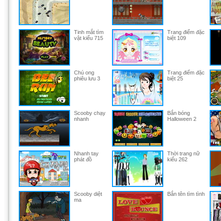
Tinh mắt tìm
Trang điểm đặc
vật kiểu 715
biệt 109
Chú ong
Trang điểm đặc
phiêu lưu 3
biệt 25
Scooby chạy
Bắn bóng
nhanh
Halloween 2
Nhanh tay
Thời trang nữ
phát đồ
kiểu 262
Scooby diệt
Bắn tên tìm tình
ma