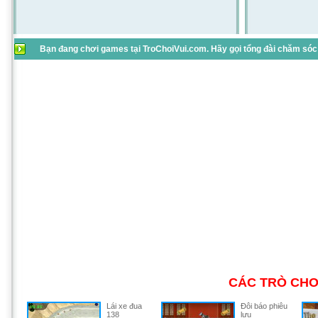
Bạn đang chơi games tại TroChoiVui.com. Hãy gọi tổng đài chăm sóc 
CÁC TRÒ CHƠ
Lái xe đua
Đôi báo phiêu
138
lưu