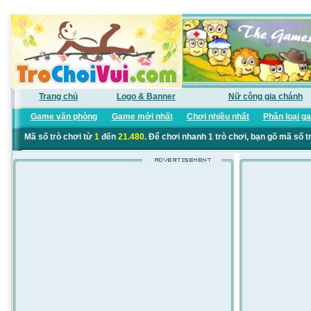
Trang chủ
Logo & Banner
Nữ công gia chánh
Game văn phòng
Game mới nhất
Chơi nhiều nhất
Phân loại g
Mã số trò chơi từ
1
đến
21.480
. Để chơi nhanh 1 trò chơi, bạn gõ mã số t