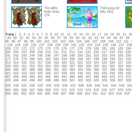
Tìm điểm
Thời trang nữ
khác nhau
kiểu 1811
176
Trang
1
2
3
4
5
6
7
8
9
10
11
12
13
14
15
16
17
18
19
20
21
2
49
50
51
52
53
54
55
56
57
58
59
60
61
62
63
64
65
66
67
68
95
96
97
98
99
100
101
102
103
104
105
106
107
108
109
110
111
133
134
135
136
137
138
139
140
141
142
143
144
145
146
147
14
169
170
171
172
173
174
175
176
177
178
179
180
181
182
183
184
205
206
207
208
209
210
211
212
213
214
215
216
217
218
219
220
241
242
243
244
245
246
247
248
249
250
251
252
253
254
255
256
277
278
279
280
281
282
283
284
285
286
287
288
289
290
291
292
313
314
315
316
317
318
319
320
321
322
323
324
325
326
327
328
349
350
351
352
353
354
355
356
357
358
359
360
361
362
363
364
385
386
387
388
389
390
391
392
393
394
395
396
397
398
399
400
421
422
423
424
425
426
427
428
429
430
431
432
433
434
435
436
457
458
459
460
461
462
463
464
465
466
467
468
469
470
471
472
493
494
495
496
497
498
499
500
501
502
503
504
505
506
507
508
529
530
531
532
533
534
535
536
537
538
539
540
541
542
543
54
564
565
566
567
568
569
570
571
572
573
574
575
576
577
578
579
600
601
602
603
604
605
606
607
608
609
610
611
612
613
614
615