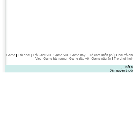
Game
|
Trò chơi
|
Trò Chơi Vui
|
Game Vui
|
Game hay
|
Trò chơi miễn phí
|
Chơi trò ch
Viet
|
Game bắn súng
|
Game đấu võ
|
Game nấu ăn
|
Tro choi thoi 
Kết n
Bản quyền thuộ