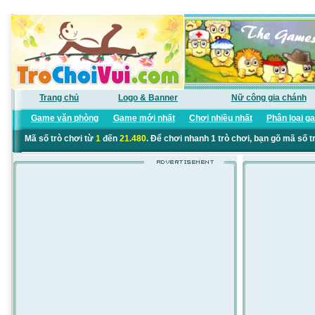
Trang chủ
Logo & Banner
Nữ công gia chánh
Game văn phòng
Game mới nhất
Chơi nhiều nhất
Phân loại g
Mã số trò chơi từ
1
đến
21.480
. Để chơi nhanh 1 trò chơi, bạn gõ mã số t