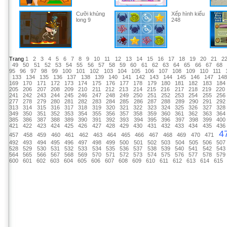
Cưỡi khủng
Xếp hình kiểu
long 9
248
Trang
1
2
3
4
5
6
7
8
9
10
11
12
13
14
15
16
17
18
19
20
21
2
49
50
51
52
53
54
55
56
57
58
59
60
61
62
63
64
65
66
67
68
95
96
97
98
99
100
101
102
103
104
105
106
107
108
109
110
111
133
134
135
136
137
138
139
140
141
142
143
144
145
146
147
14
169
170
171
172
173
174
175
176
177
178
179
180
181
182
183
184
205
206
207
208
209
210
211
212
213
214
215
216
217
218
219
220
241
242
243
244
245
246
247
248
249
250
251
252
253
254
255
256
277
278
279
280
281
282
283
284
285
286
287
288
289
290
291
292
313
314
315
316
317
318
319
320
321
322
323
324
325
326
327
328
349
350
351
352
353
354
355
356
357
358
359
360
361
362
363
364
385
386
387
388
389
390
391
392
393
394
395
396
397
398
399
400
421
422
423
424
425
426
427
428
429
430
431
432
433
434
435
436
4
457
458
459
460
461
462
463
464
465
466
467
468
469
470
471
492
493
494
495
496
497
498
499
500
501
502
503
504
505
506
507
528
529
530
531
532
533
534
535
536
537
538
539
540
541
542
543
564
565
566
567
568
569
570
571
572
573
574
575
576
577
578
579
600
601
602
603
604
605
606
607
608
609
610
611
612
613
614
615