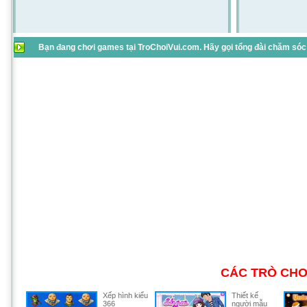
Bạn đang chơi games tại TroChoiVui.com. Hãy gọi tổng đài chăm sóc 
CÁC TRÒ CHƠ
Xếp hình kiểu
Thiết kế
366
người mẫu