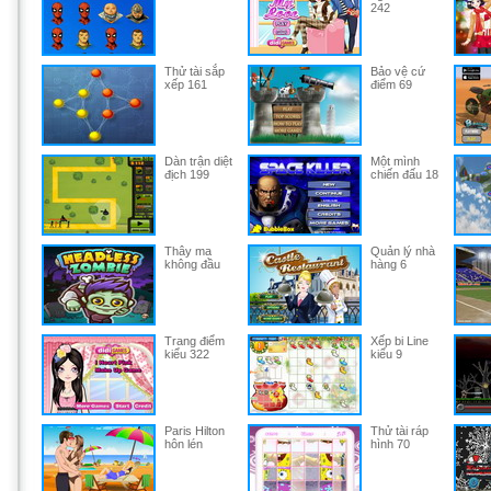
242
Thử tài sắp
Bảo vệ cứ
xếp 161
điểm 69
Dàn trận diệt
Một mình
địch 199
chiến đấu 18
Thây ma
Quản lý nhà
không đầu
hàng 6
Trang điểm
Xếp bi Line
kiểu 322
kiểu 9
Paris Hilton
Thử tài ráp
hôn lén
hình 70