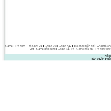
Game
|
Trò chơi
|
Trò Chơi Vui
|
Game Vui
|
Game hay
|
Trò chơi miễn phí
|
Chơi trò ch
Viet
|
Game bắn súng
|
Game đấu võ
|
Game nấu ăn
|
Tro choi thoi 
Kết n
Bản quyền thuộ