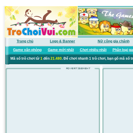
Trang chủ
Logo & Banner
Nữ công gia chánh
Game văn phòng
Game mới nhất
Chơi nhiều nhất
Phân loại g
Mã số trò chơi từ
1
đến
21.480
. Để chơi nhanh 1 trò chơi, bạn gõ mã số t