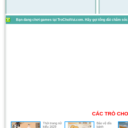
Bạn đang chơi games tại TroChoiVui.com. Hãy gọi tổng đài chăm sóc 
CÁC TRÒ CHƠ
Thời trang nữ
Bảo vệ dĩa
kiểu 1629
bánh