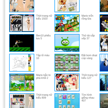
Thời trang nữ
Mario trốn
kiểu 1920
rồng lửa
Ben10 phiêu
Thử tài sắp
lưu 5
xếp 37
Tập tô màu
Đặt bom đoạt
10
cúp vàng
Mario bắn bi
Thời trang nữ
phá khối 2
kiểu 127
Thời trang nữ
Tìm hình
kiểu 809
giống nhau
407