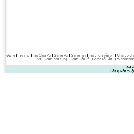
Game
|
Trò chơi
|
Trò Chơi Vui
|
Game Vui
|
Game hay
|
Trò chơi miễn phí
|
Chơi trò ch
Viet
|
Game bắn súng
|
Game đấu võ
|
Game nấu ăn
|
Tro choi thoi 
Kết n
Bản quyền thuộ