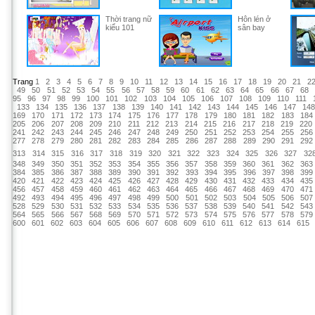
Thời trang nữ
Hôn lén ở
kiểu 101
sân bay
Trang
1
2
3
4
5
6
7
8
9
10
11
12
13
14
15
16
17
18
19
20
21
2
49
50
51
52
53
54
55
56
57
58
59
60
61
62
63
64
65
66
67
68
95
96
97
98
99
100
101
102
103
104
105
106
107
108
109
110
111
133
134
135
136
137
138
139
140
141
142
143
144
145
146
147
14
169
170
171
172
173
174
175
176
177
178
179
180
181
182
183
184
205
206
207
208
209
210
211
212
213
214
215
216
217
218
219
220
241
242
243
244
245
246
247
248
249
250
251
252
253
254
255
256
277
278
279
280
281
282
283
284
285
286
287
288
289
290
291
292
313
314
315
316
317
318
319
320
321
322
323
324
325
326
327
32
348
349
350
351
352
353
354
355
356
357
358
359
360
361
362
363
384
385
386
387
388
389
390
391
392
393
394
395
396
397
398
399
420
421
422
423
424
425
426
427
428
429
430
431
432
433
434
435
456
457
458
459
460
461
462
463
464
465
466
467
468
469
470
471
492
493
494
495
496
497
498
499
500
501
502
503
504
505
506
507
528
529
530
531
532
533
534
535
536
537
538
539
540
541
542
543
564
565
566
567
568
569
570
571
572
573
574
575
576
577
578
579
600
601
602
603
604
605
606
607
608
609
610
611
612
613
614
615