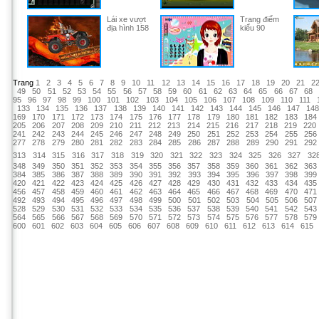
Lái xe vượt
Trang điểm
địa hình 158
kiểu 90
Trang
1
2
3
4
5
6
7
8
9
10
11
12
13
14
15
16
17
18
19
20
21
2
49
50
51
52
53
54
55
56
57
58
59
60
61
62
63
64
65
66
67
68
95
96
97
98
99
100
101
102
103
104
105
106
107
108
109
110
111
133
134
135
136
137
138
139
140
141
142
143
144
145
146
147
14
169
170
171
172
173
174
175
176
177
178
179
180
181
182
183
184
205
206
207
208
209
210
211
212
213
214
215
216
217
218
219
220
241
242
243
244
245
246
247
248
249
250
251
252
253
254
255
256
277
278
279
280
281
282
283
284
285
286
287
288
289
290
291
292
313
314
315
316
317
318
319
320
321
322
323
324
325
326
327
32
348
349
350
351
352
353
354
355
356
357
358
359
360
361
362
363
384
385
386
387
388
389
390
391
392
393
394
395
396
397
398
399
420
421
422
423
424
425
426
427
428
429
430
431
432
433
434
435
456
457
458
459
460
461
462
463
464
465
466
467
468
469
470
471
492
493
494
495
496
497
498
499
500
501
502
503
504
505
506
507
528
529
530
531
532
533
534
535
536
537
538
539
540
541
542
543
564
565
566
567
568
569
570
571
572
573
574
575
576
577
578
579
600
601
602
603
604
605
606
607
608
609
610
611
612
613
614
615