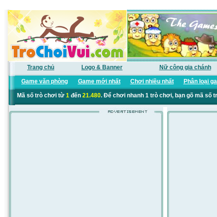
Trang chủ
Logo & Banner
Nữ công gia chánh
Game văn phòng
Game mới nhất
Chơi nhiều nhất
Phân loại g
Mã số trò chơi từ
1
đến
21.480
. Để chơi nhanh 1 trò chơi, bạn gõ mã số t