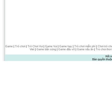
Game
|
Trò chơi
|
Trò Chơi Vui
|
Game Vui
|
Game hay
|
Trò chơi miễn phí
|
Chơi trò ch
Viet
|
Game bắn súng
|
Game đấu võ
|
Game nấu ăn
|
Tro choi thoi 
Kết n
Bản quyền thuộ