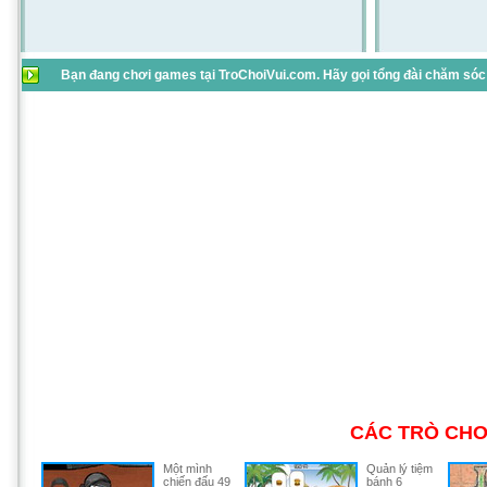
Bạn đang chơi games tại TroChoiVui.com. Hãy gọi tổng đài chăm sóc 
CÁC TRÒ CHƠ
Một mình
Quản lý tiệm
chiến đấu 49
bánh 6