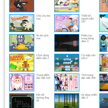
Chú cừu leo
Thiết kế
cao
người mẫu
197
Ăn lén phô
Phiêu lưu
mai
trong bóng
đêm 3
Chọn đúng
Cá mập săn
điểm bắn 2
mồi 2
Trang điểm
Thời trang
đặc biệt 102
đặc biệt 309
Kết nối
Xe tăng chiến
đường ống
đấu 3
30