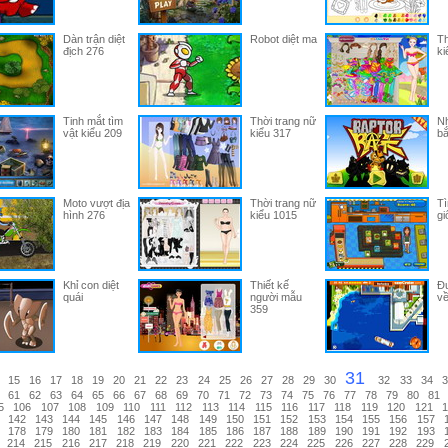
Dàn trận diệt
Robot diệt ma
Th
địch 276
ki
Tinh mắt tìm
Thời trang nữ
Nh
vật kiểu 209
kiểu 317
bắ
Moto vượt địa
Thời trang nữ
Tì
hình 276
kiểu 1015
gi
Khỉ con diệt
Thiết kế
Đư
quái
người mẫu
về
359
31
15
16
17
18
19
20
21
22
23
24
25
26
27
28
29
30
32
33
34
3
61
62
63
64
65
66
67
68
69
70
71
72
73
74
75
76
77
78
79
80
81
5
106
107
108
109
110
111
112
113
114
115
116
117
118
119
120
121
1
142
143
144
145
146
147
148
149
150
151
152
153
154
155
156
157
178
179
180
181
182
183
184
185
186
187
188
189
190
191
192
193
214
215
216
217
218
219
220
221
222
223
224
225
226
227
228
229