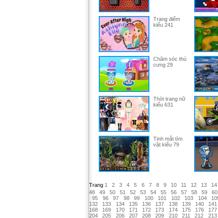
Trang điểm
kiểu 241
Chăm sóc thú
cưng 29
Thời trang nữ
kiểu 631
Tinh mắt tìm
vật kiểu 79
Trang
1
2
3
4
5
6
7
8
9
10
11
12
13
14
48
49
50
51
52
53
54
55
56
57
58
59
60
95
96
97
98
99
100
101
102
103
104
10
132
133
134
135
136
137
138
139
140
141
168
169
170
171
172
173
174
175
176
177
204
205
206
207
208
209
210
211
212
213