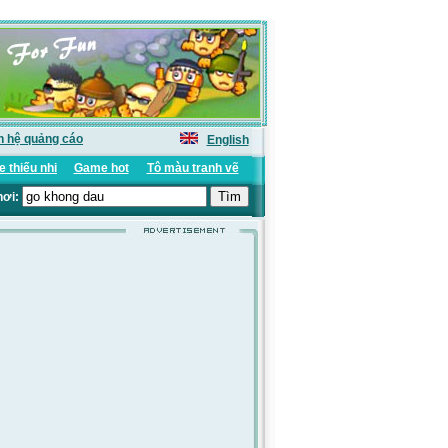
n hệ quảng cáo
English
 thiếu nhi
Game hot
Tô màu tranh vẽ
hơi: