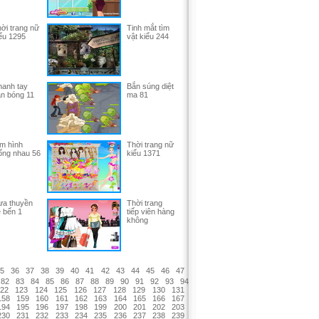
ời trang nữ
Tinh mắt tìm
ểu 1295
vật kiểu 244
anh tay
Bắn súng diệt
n bóng 11
ma 81
m hình
Thời trang nữ
ống nhau 56
kiểu 1371
a thuyền
Thời trang
 bến 1
tiếp viên hàng
không
5
36
37
38
39
40
41
42
43
44
45
46
47
82
83
84
85
86
87
88
89
90
91
92
93
94
22
123
124
125
126
127
128
129
130
131
158
159
160
161
162
163
164
165
166
167
194
195
196
197
198
199
200
201
202
203
230
231
232
233
234
235
236
237
238
239