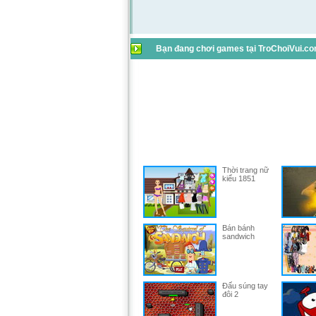
Bạn đang chơi games tại TroChoiVui.com
Thời trang nữ
kiểu 1851
Bán bánh
sandwich
Đấu súng tay
đôi 2