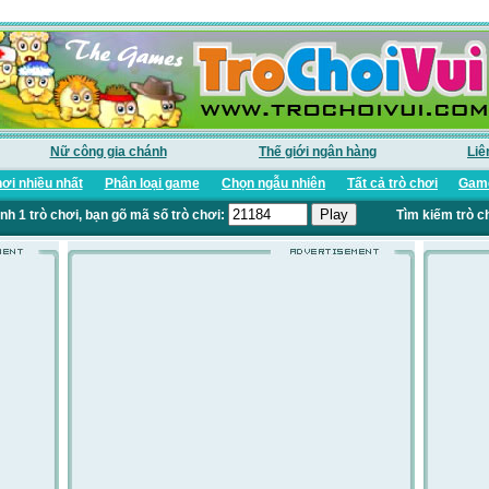
Nữ công gia chánh
Thế giới ngân hàng
Liê
ơi nhiều nhất
Phân loại game
Chọn ngẫu nhiên
Tất cả trò chơi
Game
nh 1 trò chơi, bạn gõ mã số trò chơi:
Tìm kiếm trò c