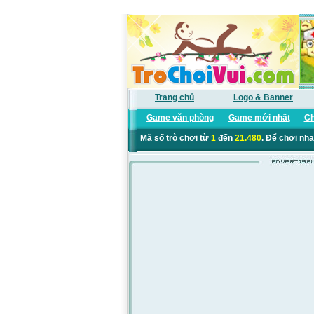
Trang chủ
Logo & Banner
Game văn phòng
Game mới nhất
Ch
Mã số trò chơi từ
1
đến
21.480
. Để chơi nha