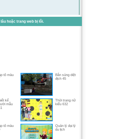
u hoặc trang web bị lỗi.
p tô màu
Bắn súng diệt
7
địch 45
iết kế
Thời trang nữ
gười mẫu
kiểu 632
81
p tô màu
Quản lý đại lý
9
du lịch