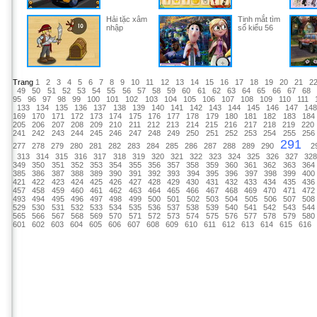
Hải tặc xâm
Tinh mắt tìm
nhập
số kiểu 56
Trang
1
2
3
4
5
6
7
8
9
10
11
12
13
14
15
16
17
18
19
20
21
2
49
50
51
52
53
54
55
56
57
58
59
60
61
62
63
64
65
66
67
68
95
96
97
98
99
100
101
102
103
104
105
106
107
108
109
110
111
133
134
135
136
137
138
139
140
141
142
143
144
145
146
147
14
169
170
171
172
173
174
175
176
177
178
179
180
181
182
183
184
205
206
207
208
209
210
211
212
213
214
215
216
217
218
219
220
241
242
243
244
245
246
247
248
249
250
251
252
253
254
255
256
291
277
278
279
280
281
282
283
284
285
286
287
288
289
290
2
313
314
315
316
317
318
319
320
321
322
323
324
325
326
327
32
349
350
351
352
353
354
355
356
357
358
359
360
361
362
363
364
385
386
387
388
389
390
391
392
393
394
395
396
397
398
399
400
421
422
423
424
425
426
427
428
429
430
431
432
433
434
435
436
457
458
459
460
461
462
463
464
465
466
467
468
469
470
471
472
493
494
495
496
497
498
499
500
501
502
503
504
505
506
507
508
529
530
531
532
533
534
535
536
537
538
539
540
541
542
543
544
565
566
567
568
569
570
571
572
573
574
575
576
577
578
579
580
601
602
603
604
605
606
607
608
609
610
611
612
613
614
615
616