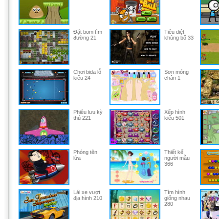
Đặt bom tìm
Tiêu diệt
đường 21
khủng bố 33
Chơi bida lỗ
Sơn móng
kiểu 24
chân 1
Phiêu lưu kỳ
Xếp hình
thú 221
kiểu 501
Phóng tên
Thiết kế
lửa
người mẫu
366
Lái xe vượt
Tìm hình
địa hình 210
giống nhau
280