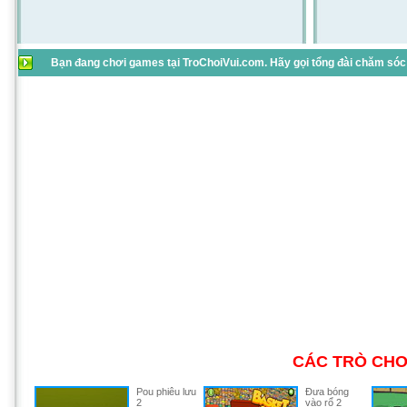
Bạn đang chơi games tại TroChoiVui.com. Hãy gọi tổng đài chăm sóc 
CÁC TRÒ CHƠ
Pou phiêu lưu
Đưa bóng
2
vào rổ 2