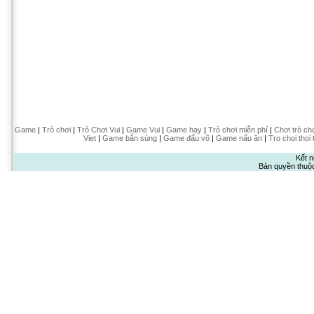
Game
|
Trò chơi
|
Trò Chơi Vui
|
Game Vui
|
Game hay
|
Trò chơi miễn phí
|
Chơi trò ch
Viet
|
Game bắn súng
|
Game đấu võ
|
Game nấu ăn
|
Tro choi thoi 
Kết n
Bản quyền thuộ