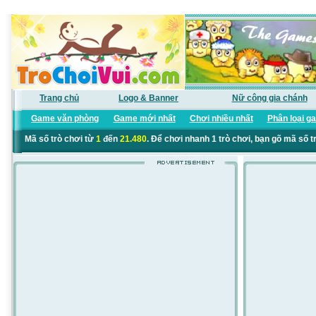
Trang chủ
Logo & Banner
Nữ công gia chánh
Game văn phòng
Game mới nhất
Chơi nhiều nhất
Phân loại g
Mã số trò chơi từ
1
đến
21.480
. Để chơi nhanh 1 trò chơi, bạn gõ mã số t