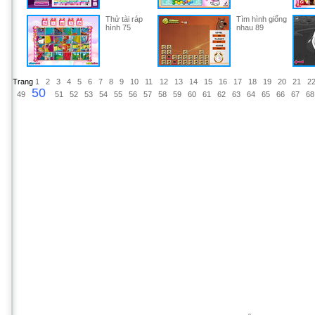
Thử tài ráp
Tìm hình giống
hình 75
nhau 89
Trang
1
2
3
4
5
6
7
8
9
10
11
12
13
14
15
16
17
18
19
20
21
2
50
49
51
52
53
54
55
56
57
58
59
60
61
62
63
64
65
66
67
68