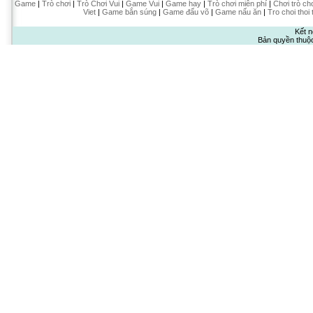
Game
|
Trò chơi
|
Trò Chơi Vui
|
Game Vui
|
Game hay
|
Trò chơi miễn phí
|
Chơi trò ch
Viet
|
Game bắn súng
|
Game đấu võ
|
Game nấu ăn
|
Tro choi thoi 
Kết n
Bản quyền thuộ