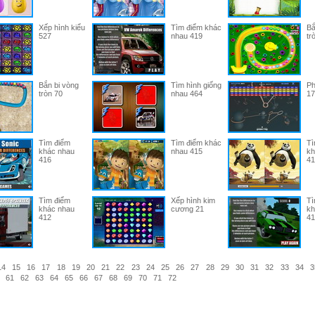
Xếp hình kiểu
Tìm điểm khác
Bắ
527
nhau 419
tr
Bắn bi vòng
Tìm hình giống
Ph
tròn 70
nhau 464
17
Tìm điểm
Tìm điểm khác
Tì
khác nhau
nhau 415
kh
416
41
Tìm điểm
Xếp hình kim
Tì
khác nhau
cương 21
kh
412
41
14
15
16
17
18
19
20
21
22
23
24
25
26
27
28
29
30
31
32
33
34
3
61
62
63
64
65
66
67
68
69
70
71
72