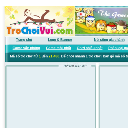
Trang chủ
Logo & Banner
Nữ công gia chánh
Game văn phòng
Game mới nhất
Chơi nhiều nhất
Phân loại g
Mã số trò chơi từ
1
đến
21.480
. Để chơi nhanh 1 trò chơi, bạn gõ mã số t