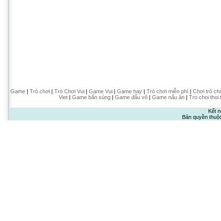
Game
|
Trò chơi
|
Trò Chơi Vui
|
Game Vui
|
Game hay
|
Trò chơi miễn phí
|
Chơi trò ch
Viet
|
Game bắn súng
|
Game đấu võ
|
Game nấu ăn
|
Tro choi thoi 
Kết n
Bản quyền thuộ