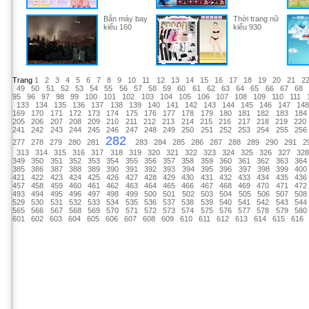
Bắn máy bay
Thời trang nữ
kiểu 160
kiểu 930
Trang
1
2
3
4
5
6
7
8
9
10
11
12
13
14
15
16
17
18
19
20
21
2
49
50
51
52
53
54
55
56
57
58
59
60
61
62
63
64
65
66
67
68
95
96
97
98
99
100
101
102
103
104
105
106
107
108
109
110
111
133
134
135
136
137
138
139
140
141
142
143
144
145
146
147
14
169
170
171
172
173
174
175
176
177
178
179
180
181
182
183
184
205
206
207
208
209
210
211
212
213
214
215
216
217
218
219
220
241
242
243
244
245
246
247
248
249
250
251
252
253
254
255
256
282
277
278
279
280
281
283
284
285
286
287
288
289
290
291
2
313
314
315
316
317
318
319
320
321
322
323
324
325
326
327
32
349
350
351
352
353
354
355
356
357
358
359
360
361
362
363
364
385
386
387
388
389
390
391
392
393
394
395
396
397
398
399
400
421
422
423
424
425
426
427
428
429
430
431
432
433
434
435
436
457
458
459
460
461
462
463
464
465
466
467
468
469
470
471
472
493
494
495
496
497
498
499
500
501
502
503
504
505
506
507
508
529
530
531
532
533
534
535
536
537
538
539
540
541
542
543
544
565
566
567
568
569
570
571
572
573
574
575
576
577
578
579
580
601
602
603
604
605
606
607
608
609
610
611
612
613
614
615
616