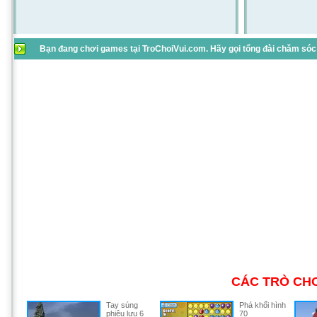
Bạn đang chơi games tại TroChoiVui.com. Hãy gọi tổng đài chăm sóc 
CÁC TRÒ CHƠ
Tay súng
Phá khối hình
phiêu lưu 6
70