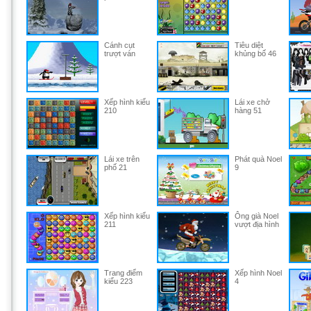
Cánh cụt
Tiêu diệt
trượt ván
khủng bố 46
Xếp hình kiểu
Lái xe chở
210
hàng 51
Lái xe trên
Phát quà Noel
phố 21
9
Xếp hình kiểu
Ông già Noel
211
vượt địa hình
Trang điểm
Xếp hình Noel
kiểu 223
4