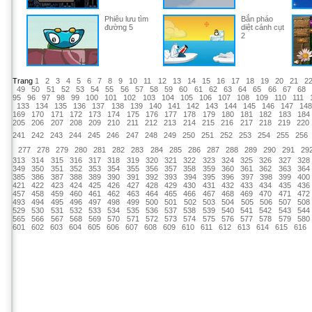
Phiêu lưu tìm
Bắn pháo
đường 5
diệt cánh cụt
2
Trang
1
2
3
4
5
6
7
8
9
10
11
12
13
14
15
16
17
18
19
20
21
2
49
50
51
52
53
54
55
56
57
58
59
60
61
62
63
64
65
66
67
68
95
96
97
98
99
100
101
102
103
104
105
106
107
108
109
110
111
133
134
135
136
137
138
139
140
141
142
143
144
145
146
147
14
169
170
171
172
173
174
175
176
177
178
179
180
181
182
183
184
205
206
207
208
209
210
211
212
213
214
215
216
217
218
219
220
241
242
243
244
245
246
247
248
249
250
251
252
253
254
255
256
277
278
279
280
281
282
283
284
285
286
287
288
289
290
291
29
313
314
315
316
317
318
319
320
321
322
323
324
325
326
327
328
349
350
351
352
353
354
355
356
357
358
359
360
361
362
363
364
385
386
387
388
389
390
391
392
393
394
395
396
397
398
399
400
421
422
423
424
425
426
427
428
429
430
431
432
433
434
435
436
457
458
459
460
461
462
463
464
465
466
467
468
469
470
471
472
493
494
495
496
497
498
499
500
501
502
503
504
505
506
507
508
529
530
531
532
533
534
535
536
537
538
539
540
541
542
543
544
565
566
567
568
569
570
571
572
573
574
575
576
577
578
579
580
601
602
603
604
605
606
607
608
609
610
611
612
613
614
615
616