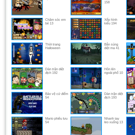
158
Chăm sóc em
Xếp hình
bé 13
kiểu 194
Thời trang
Bắn súng
Halloween
diệt ma 41
Dàn trận diệt
Hôn lén
địch 192
ngoài phố 10
Bảo vệ cứ điểm
Dàn trận diệt
54
địch 193
Mario phiêu lưu
Nhanh tay
54
leo xuống 13