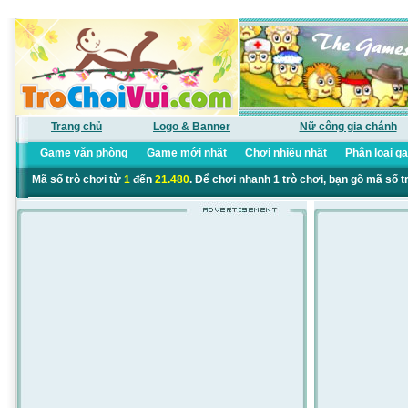
Trang chủ
Logo & Banner
Nữ công gia chánh
Game văn phòng
Game mới nhất
Chơi nhiều nhất
Phân loại g
Mã số trò chơi từ
1
đến
21.480
. Để chơi nhanh 1 trò chơi, bạn gõ mã số t