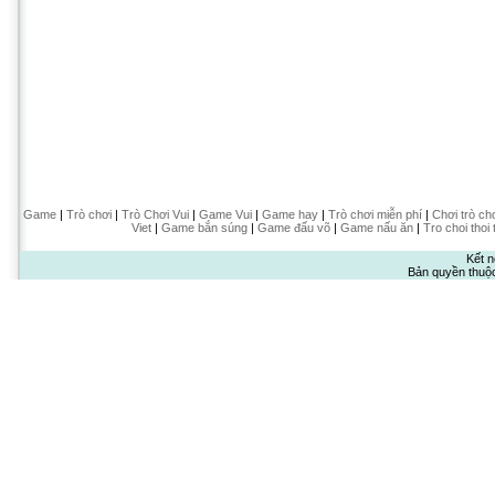
Game
|
Trò chơi
|
Trò Chơi Vui
|
Game Vui
|
Game hay
|
Trò chơi miễn phí
|
Chơi trò ch
Viet
|
Game bắn súng
|
Game đấu võ
|
Game nấu ăn
|
Tro choi thoi 
Kết n
Bản quyền thuộ