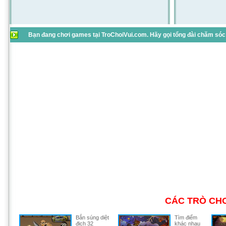
Bạn đang chơi games tại TroChoiVui.com. Hãy gọi tổng đài chăm sóc 
CÁC TRÒ CHƠ
Bắn súng diệt
Tìm điểm
địch 32
khác nhau