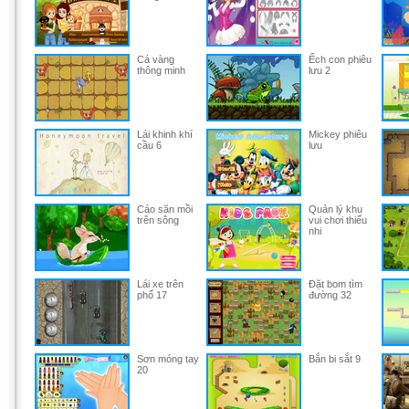
Cá vàng
Ếch con phiêu
thông minh
lưu 2
Lái khinh khí
Mickey phiêu
cầu 6
lưu
Cáo săn mồi
Quản lý khu
trên sông
vui chơi thiếu
nhi
Lái xe trên
Đặt bom tìm
phố 17
đường 32
Sơn móng tay
Bắn bi sắt 9
20