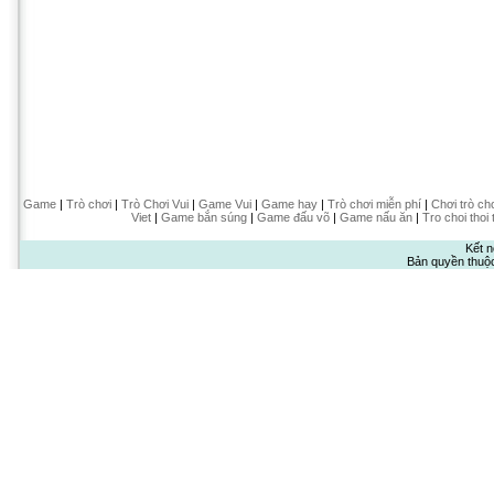
Game
|
Trò chơi
|
Trò Chơi Vui
|
Game Vui
|
Game hay
|
Trò chơi miễn phí
|
Chơi trò ch
Viet
|
Game bắn súng
|
Game đấu võ
|
Game nấu ăn
|
Tro choi thoi 
Kết n
Bản quyền thuộ