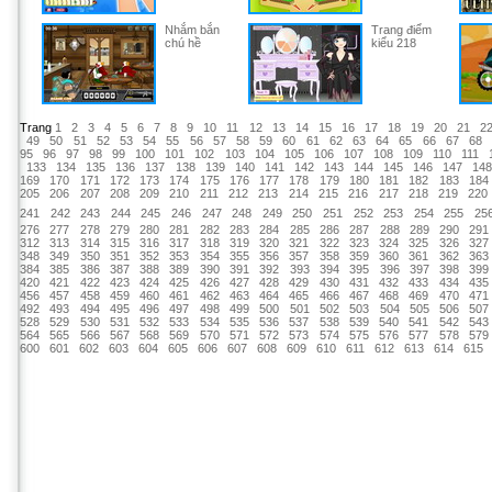
Nhắm bắn
Trang điểm
chú hề
kiểu 218
Trang
1
2
3
4
5
6
7
8
9
10
11
12
13
14
15
16
17
18
19
20
21
2
49
50
51
52
53
54
55
56
57
58
59
60
61
62
63
64
65
66
67
68
95
96
97
98
99
100
101
102
103
104
105
106
107
108
109
110
111
133
134
135
136
137
138
139
140
141
142
143
144
145
146
147
14
169
170
171
172
173
174
175
176
177
178
179
180
181
182
183
184
205
206
207
208
209
210
211
212
213
214
215
216
217
218
219
220
241
242
243
244
245
246
247
248
249
250
251
252
253
254
255
25
276
277
278
279
280
281
282
283
284
285
286
287
288
289
290
291
312
313
314
315
316
317
318
319
320
321
322
323
324
325
326
327
348
349
350
351
352
353
354
355
356
357
358
359
360
361
362
363
384
385
386
387
388
389
390
391
392
393
394
395
396
397
398
399
420
421
422
423
424
425
426
427
428
429
430
431
432
433
434
435
456
457
458
459
460
461
462
463
464
465
466
467
468
469
470
471
492
493
494
495
496
497
498
499
500
501
502
503
504
505
506
507
528
529
530
531
532
533
534
535
536
537
538
539
540
541
542
543
564
565
566
567
568
569
570
571
572
573
574
575
576
577
578
579
600
601
602
603
604
605
606
607
608
609
610
611
612
613
614
615