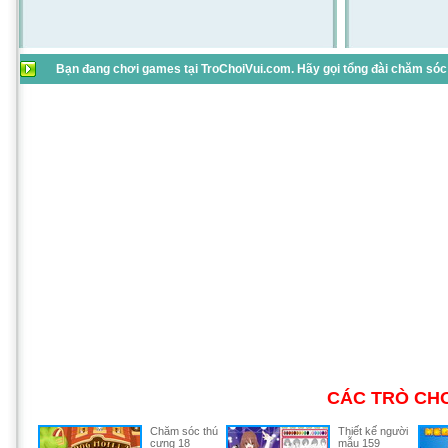
Bạn đang chơi games tại TroChoiVui.com. Hãy gọi tổng đài chăm sóc 
CÁC TRÒ CHƠ
Chăm sóc thú
Thiết kế người
cưng 18
mẫu 159