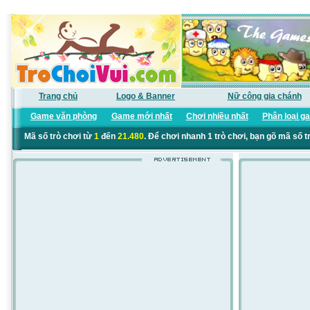
Trang chủ
Logo & Banner
Nữ công gia chánh
Game văn phòng
Game mới nhất
Chơi nhiều nhất
Phân loại g
Mã số trò chơi từ
1
đến
21.480
. Để chơi nhanh 1 trò chơi, bạn gõ mã số t