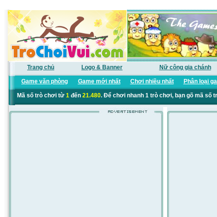
Trang chủ
Logo & Banner
Nữ công gia chánh
Game văn phòng
Game mới nhất
Chơi nhiều nhất
Phân loại g
Mã số trò chơi từ
1
đến
21.480
. Để chơi nhanh 1 trò chơi, bạn gõ mã số t