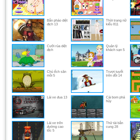
Bắn pháo diệt
Thời trang nữ
địch 13
kiểu 811
Cưỡi rùa diệt
Quản lý
địch
khách sạn 5
Chú ếch săn
Trượt tuyết
mồi 5
trên đồi 14
Lái xe đua 13
Cài bom phá
hủy
Lái xe trên
Thử tài bắn
đường cao
cung 28
tốc 5