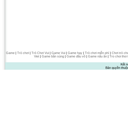
Game
|
Trò chơi
|
Trò Chơi Vui
|
Game Vui
|
Game hay
|
Trò chơi miễn phí
|
Chơi trò ch
Viet
|
Game bắn súng
|
Game đấu võ
|
Game nấu ăn
|
Tro choi thoi 
Kết n
Bản quyền thuộ