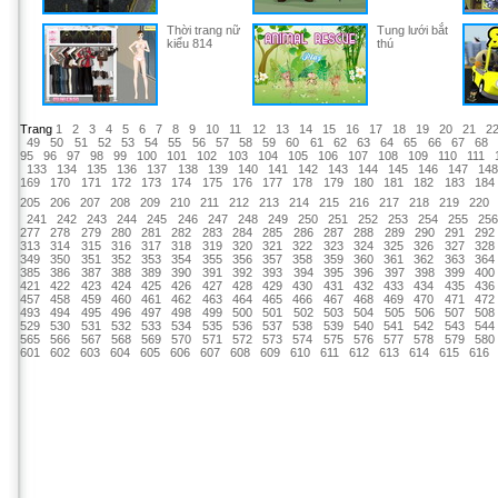
Thời trang nữ
Tung lưới bắt
kiểu 814
thú
Trang
1
2
3
4
5
6
7
8
9
10
11
12
13
14
15
16
17
18
19
20
21
2
49
50
51
52
53
54
55
56
57
58
59
60
61
62
63
64
65
66
67
68
95
96
97
98
99
100
101
102
103
104
105
106
107
108
109
110
111
133
134
135
136
137
138
139
140
141
142
143
144
145
146
147
14
169
170
171
172
173
174
175
176
177
178
179
180
181
182
183
184
205
206
207
208
209
210
211
212
213
214
215
216
217
218
219
220
241
242
243
244
245
246
247
248
249
250
251
252
253
254
255
25
277
278
279
280
281
282
283
284
285
286
287
288
289
290
291
292
313
314
315
316
317
318
319
320
321
322
323
324
325
326
327
328
349
350
351
352
353
354
355
356
357
358
359
360
361
362
363
364
385
386
387
388
389
390
391
392
393
394
395
396
397
398
399
400
421
422
423
424
425
426
427
428
429
430
431
432
433
434
435
436
457
458
459
460
461
462
463
464
465
466
467
468
469
470
471
472
493
494
495
496
497
498
499
500
501
502
503
504
505
506
507
508
529
530
531
532
533
534
535
536
537
538
539
540
541
542
543
544
565
566
567
568
569
570
571
572
573
574
575
576
577
578
579
580
601
602
603
604
605
606
607
608
609
610
611
612
613
614
615
616