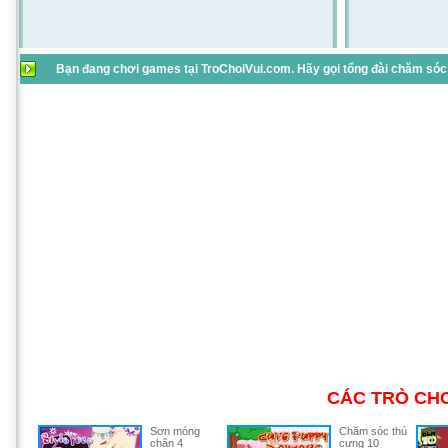
Bạn đang chơi games tại TroChoiVui.com. Hãy gọi tổng đài chăm sóc 
CÁC TRÒ CHƠ
Sơn móng
Chăm sóc thú
chân 4
cưng 10