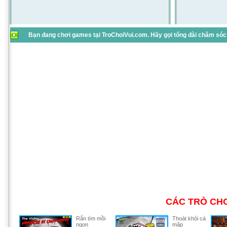
Bạn đang chơi games tại TroChoiVui.com. Hãy gọi tổng đài chăm sóc 
CÁC TRÒ CHƠ
Rắn tìm mồi
Thoát khỏi cá
ngon
mập