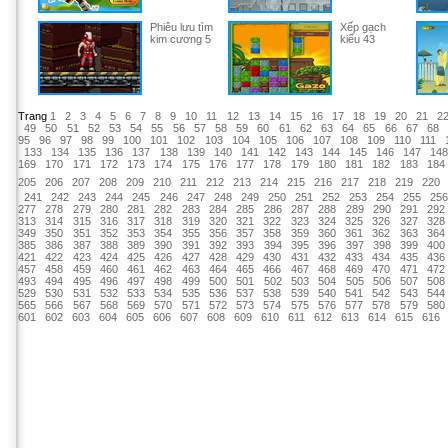
Phiêu lưu tìm
Xếp gạch
kim cương 5
kiểu 43
Trang
1
2
3
4
5
6
7
8
9
10
11
12
13
14
15
16
17
18
19
20
21
2
49
50
51
52
53
54
55
56
57
58
59
60
61
62
63
64
65
66
67
68
95
96
97
98
99
100
101
102
103
104
105
106
107
108
109
110
111
133
134
135
136
137
138
139
140
141
142
143
144
145
146
147
14
169
170
171
172
173
174
175
176
177
178
179
180
181
182
183
184
205
206
207
208
209
210
211
212
213
214
215
216
217
218
219
220
241
242
243
244
245
246
247
248
249
250
251
252
253
254
255
25
277
278
279
280
281
282
283
284
285
286
287
288
289
290
291
292
313
314
315
316
317
318
319
320
321
322
323
324
325
326
327
328
349
350
351
352
353
354
355
356
357
358
359
360
361
362
363
364
385
386
387
388
389
390
391
392
393
394
395
396
397
398
399
400
421
422
423
424
425
426
427
428
429
430
431
432
433
434
435
436
457
458
459
460
461
462
463
464
465
466
467
468
469
470
471
472
493
494
495
496
497
498
499
500
501
502
503
504
505
506
507
508
529
530
531
532
533
534
535
536
537
538
539
540
541
542
543
544
565
566
567
568
569
570
571
572
573
574
575
576
577
578
579
580
601
602
603
604
605
606
607
608
609
610
611
612
613
614
615
616