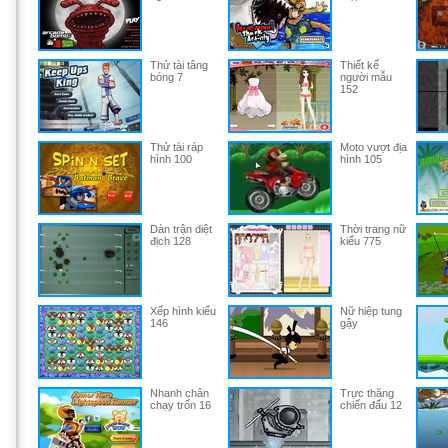
Thử tài tâng
Thiết kế
bóng 7
người mẫu
152
Thử tài ráp
Moto vượt địa
hình 100
hình 105
Dàn trận diệt
Thời trang nữ
địch 128
kiểu 775
Xếp hình kiểu
Nữ hiệp tung
146
gậy
Nhanh chân
Trực thăng
chạy trốn 16
chiến đấu 12