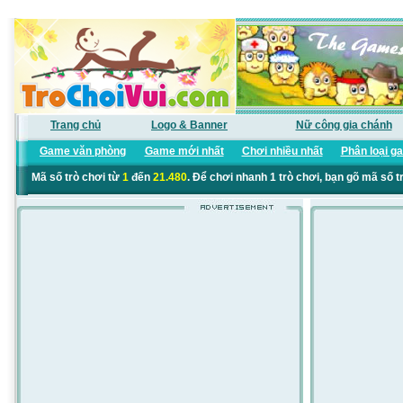
Trang chủ
Logo & Banner
Nữ công gia chánh
Game văn phòng
Game mới nhất
Chơi nhiều nhất
Phân loại g
Mã số trò chơi từ
1
đến
21.480
. Để chơi nhanh 1 trò chơi, bạn gõ mã số t