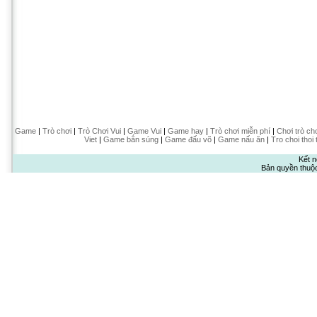
Game
|
Trò chơi
|
Trò Chơi Vui
|
Game Vui
|
Game hay
|
Trò chơi miễn phí
|
Chơi trò ch
Viet
|
Game bắn súng
|
Game đấu võ
|
Game nấu ăn
|
Tro choi thoi 
Kết n
Bản quyền thuộ