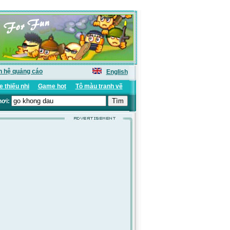
n hệ quảng cáo
English
 thiếu nhi
Game hot
Tô màu tranh vẽ
hơi: