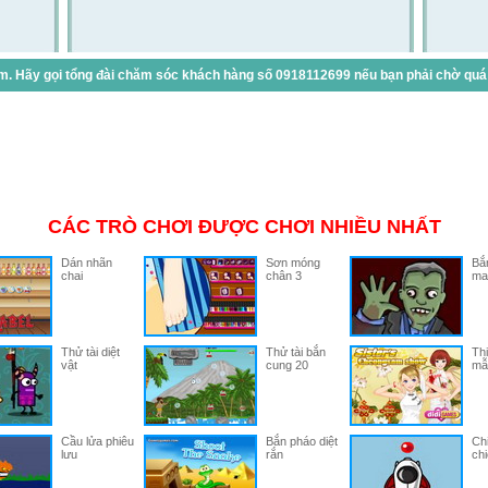
. Hãy gọi tổng đài chăm sóc khách hàng số 0918112699 nếu bạn phải chờ quá lâ
CÁC TRÒ CHƠI ĐƯỢC CHƠI NHIỀU NHẤT
Dán nhãn
Sơn móng
Bắn
chai
chân 3
ma
Thử tài diệt
Thử tài bắn
Thi
vật
cung 20
mẫ
Cầu lửa phiêu
Bắn pháo diệt
Ch
lưu
rắn
ch