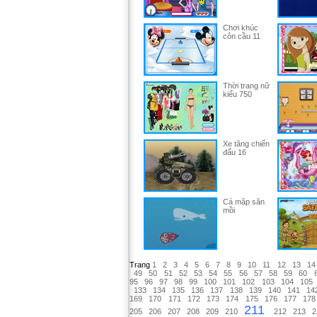
Chơi khúc
côn cầu 11
Thời trang nữ
kiểu 750
Xe tăng chiến
đấu 16
Cá mập săn
mồi
Trang
1
2
3
4
5
6
7
8
9
10
11
12
13
14
49
50
51
52
53
54
55
56
57
58
59
60
95
96
97
98
99
100
101
102
103
104
105
133
134
135
136
137
138
139
140
141
14
169
170
171
172
173
174
175
176
177
178
211
205
206
207
208
209
210
212
213
2