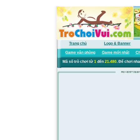
Trang chủ
Logo & Banner
Game văn phòng
Game mới nhất
Ch
Mã số trò chơi từ
1
đến
21.480
. Để chơi nha