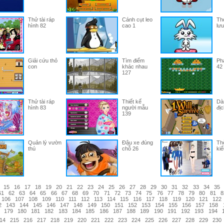
Thử tài ráp
Cánh cụt leo
Th
hình 82
cao 1
lưu
Giải cứu thỏ
Tìm điểm
Phá
con
khác nhau
42
127
Thử tài ráp
Thiết kế
Dàn
hình 83
người mẫu
địc
139
Quản lý vườn
Đậu xe đúng
Thờ
thú
chỗ 26
kiể
15
16
17
18
19
20
21
22
23
24
25
26
27
28
29
30
31
32
33
34
35
61
62
63
64
65
66
67
68
69
70
71
72
73
74
75
76
77
78
79
80
81
8
106
107
108
109
110
111
112
113
114
115
116
117
118
119
120
121
122
2
143
144
145
146
147
148
149
150
151
152
153
154
155
156
157
158
179
180
181
182
183
184
185
186
187
188
189
190
191
192
193
194
14
215
216
217
218
219
220
221
222
223
224
225
226
227
228
229
230