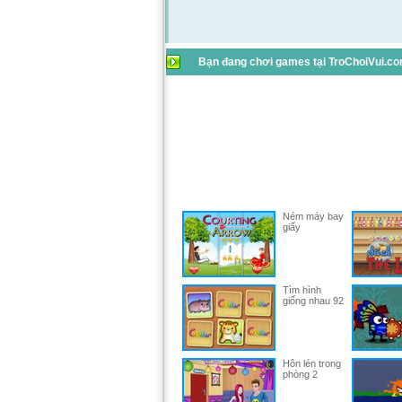
Bạn đang chơi games tại TroChoiVui.com
Ném máy bay
giấy
Tìm hình
giống nhau 92
Hôn lén trong
phòng 2