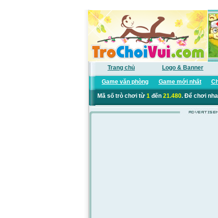
Trang chủ
Logo & Banner
Game văn phòng
Game mới nhất
Ch
Mã số trò chơi từ
1
đến
21.480
. Để chơi nha