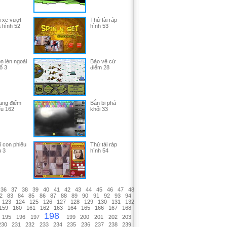
i xe vượt
Thử tài ráp
a hình 52
hình 53
n lén ngoài
Bảo vệ cứ
ố 3
điểm 28
ang điểm
Bắn bi phá
ểu 162
khối 33
ỉ con phiêu
Thử tài ráp
u 3
hình 54
36
37
38
39
40
41
42
43
44
45
46
47
48
2
83
84
85
86
87
88
89
90
91
92
93
94
123
124
125
126
127
128
129
130
131
132
159
160
161
162
163
164
165
166
167
168
198
195
196
197
199
200
201
202
203
230
231
232
233
234
235
236
237
238
239