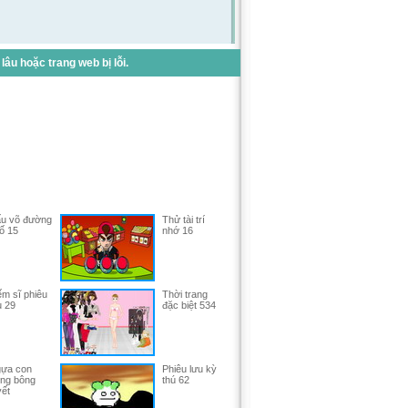
u hoặc trang web bị lỗi.
u võ đường
Thử tài trí
ố 15
nhớ 16
ếm sĩ phiêu
Thời trang
u 29
đặc biệt 534
ựa con
Phiêu lưu kỳ
ng bông
thú 62
yết