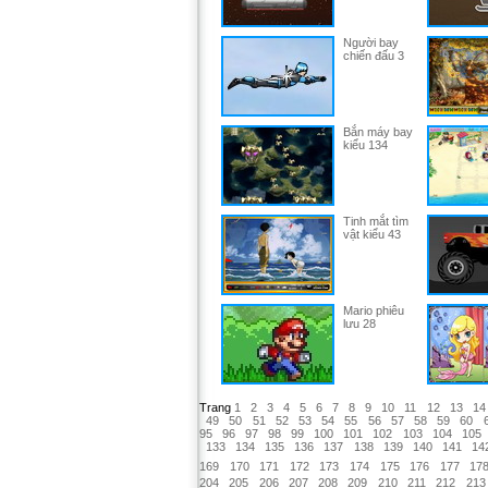
Người bay
chiến đấu 3
Bắn máy bay
kiểu 134
Tinh mắt tìm
vật kiểu 43
Mario phiêu
lưu 28
Trang
1
2
3
4
5
6
7
8
9
10
11
12
13
14
49
50
51
52
53
54
55
56
57
58
59
60
95
96
97
98
99
100
101
102
103
104
105
133
134
135
136
137
138
139
140
141
14
169
170
171
172
173
174
175
176
177
17
204
205
206
207
208
209
210
211
212
213