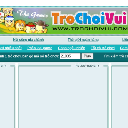
Nữ công gia chánh
Thế giới ngân hàng
Liê
ơi nhiều nhất
Phân loại game
Chọn ngẫu nhiên
Tất cả trò chơi
Game
nh 1 trò chơi, bạn gõ mã số trò chơi:
Tìm kiếm trò c