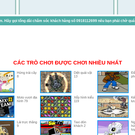
. Hãy gọi tổng đài chăm sóc khách hàng số 0918112699 nếu bạn phải chờ quá lâ
CÁC TRÒ CHƠI ĐƯỢC CHƠI NHIỀU NHẤT
Hứng trái cây
Diệt quái vật
Đấ
8
13
ph
Moto vượt địa
Xếp hình kiểu
Ki
hình 79
119
lư
Lái trực thăng
Taxi đón
Ng
9
khách 2
hứ
tu