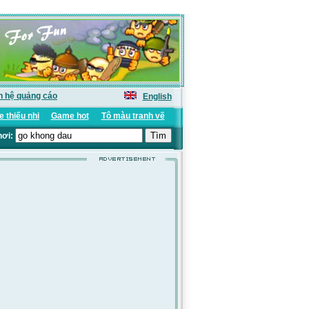
n hệ quảng cáo
English
 thiếu nhi
Game hot
Tô màu tranh vẽ
hơi: