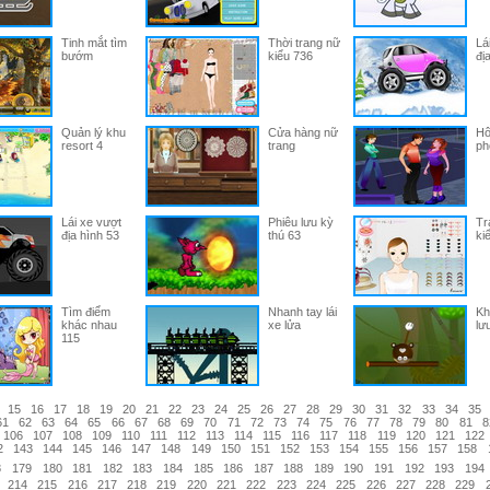
Tinh mắt tìm
Thời trang nữ
Lá
bướm
kiểu 736
đị
Quản lý khu
Cửa hàng nữ
Hô
resort 4
trang
ph
Lái xe vượt
Phiêu lưu kỳ
Tr
địa hình 53
thú 63
ki
Tìm điểm
Nhanh tay lái
Kh
khác nhau
xe lửa
lư
115
15
16
17
18
19
20
21
22
23
24
25
26
27
28
29
30
31
32
33
34
35
61
62
63
64
65
66
67
68
69
70
71
72
73
74
75
76
77
78
79
80
81
8
106
107
108
109
110
111
112
113
114
115
116
117
118
119
120
121
122
2
143
144
145
146
147
148
149
150
151
152
153
154
155
156
157
158
8
179
180
181
182
183
184
185
186
187
188
189
190
191
192
193
194
214
215
216
217
218
219
220
221
222
223
224
225
226
227
228
229