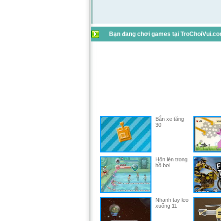
Bạn đang chơi games tại TroChoiVui.com
Bắn xe tăng
30
Hôn lén trong
hồ bơi
Nhanh tay leo
xuống 11