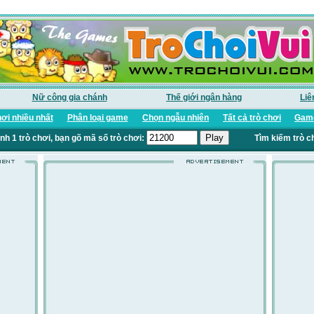
Nữ công gia chánh
Thế giới ngân hàng
Liê
ơi nhiều nhất
Phân loại game
Chọn ngẫu nhiên
Tất cả trò chơi
Game
nh 1 trò chơi, bạn gõ mã số trò chơi:
Tìm kiếm trò c