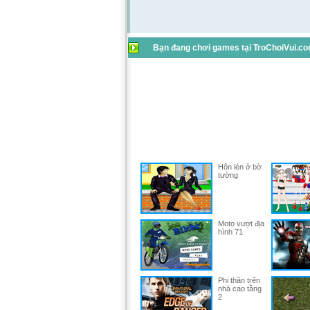
Bạn đang chơi games tại TroChoiVui.com
Hôn lén ở bờ
tường
Moto vượt địa
hình 71
Phi thân trên
nhà cao tầng
2