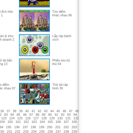
i ếch hôn
Tìm điểm
 1
khác nhau 96
ản lý khu
Lắp ráp bánh
nh doanh 2
xích
ử tài bắn
Phiêu lưu kỳ
ng 13
thú 54
m điểm
Thử tài ráp
ác nhau 97
hình 39
36
37
38
39
40
41
42
43
44
45
46
47
48
2
83
84
85
86
87
88
89
90
91
92
93
94
123
124
125
126
127
128
129
130
131
132
159
160
161
162
163
164
165
166
167
168
94
195
196
197
198
199
200
201
202
203
230
231
232
233
234
235
236
237
238
239