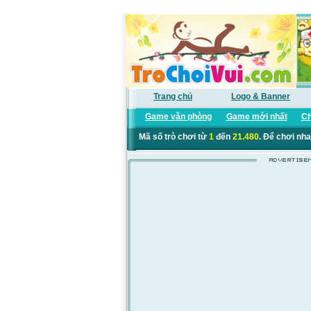
Trang chủ
Logo & Banner
Game văn phòng
Game mới nhất
Ch
Mã số trò chơi từ
1
đến
21.480
. Để chơi nha