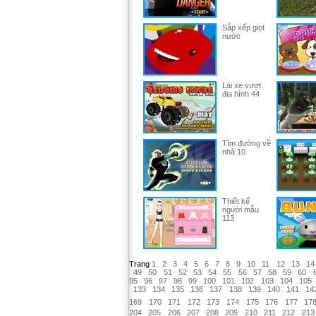
Sắp xếp giọt
nước
Lái xe vượt
địa hình 44
Tìm đường về
nhà 10
Thiết kế
người mẫu
113
Trang
1
2
3
4
5
6
7
8
9
10
11
12
13
14
49
50
51
52
53
54
55
56
57
58
59
60
95
96
97
98
99
100
101
102
103
104
105
133
134
135
136
137
138
139
140
141
14
169
170
171
172
173
174
175
176
177
17
204
205
206
207
208
209
210
211
212
213