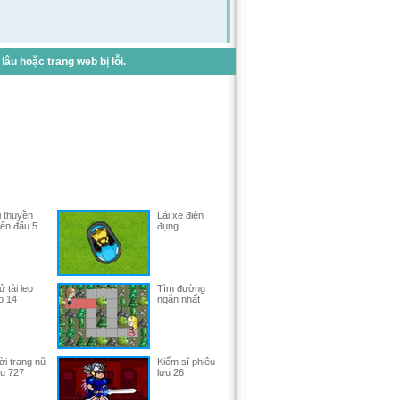
u hoặc trang web bị lỗi.
i thuyền
Lái xe điện
iến đấu 5
đụng
 tài leo
Tìm đường
o 14
ngắn nhất
ời trang nữ
Kiếm sĩ phiêu
ểu 727
lưu 26