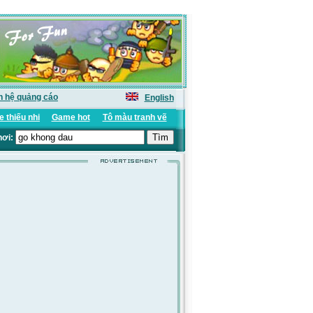
n hệ quảng cáo
English
 thiếu nhi
Game hot
Tô màu tranh vẽ
hơi: