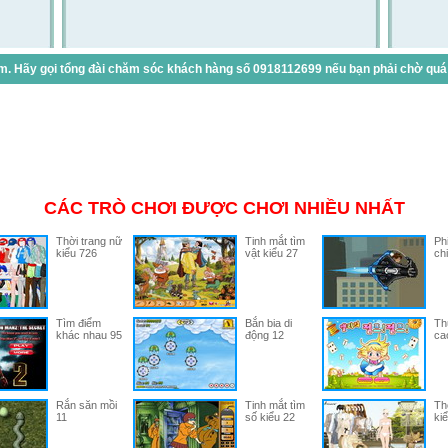
. Hãy gọi tổng đài chăm sóc khách hàng số 0918112699 nếu bạn phải chờ quá lâ
CÁC TRÒ CHƠI ĐƯỢC CHƠI NHIỀU NHẤT
Thời trang nữ
Tinh mắt tìm
Ph
kiểu 726
vật kiểu 27
ch
Tìm điểm
Bắn bia di
Thử
khác nhau 95
động 12
ca
Rắn săn mồi
Tinh mắt tìm
Th
11
số kiểu 22
ki