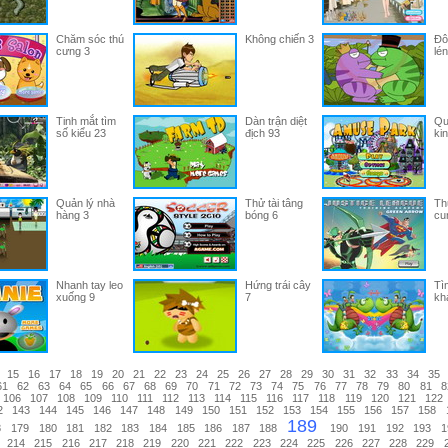
Chăm sóc thú
Không chiến 3
Đô
cưng 3
lén
Tinh mắt tìm
Dàn trận diệt
Qu
số kiểu 23
địch 93
ki
Quản lý nhà
Thử tài tâng
Th
hàng 3
bóng 6
cu
Nhanh tay leo
Hứng trái cây
Tì
xuống 9
7
kh
15
16
17
18
19
20
21
22
23
24
25
26
27
28
29
30
31
32
33
34
35
61
62
63
64
65
66
67
68
69
70
71
72
73
74
75
76
77
78
79
80
81
8
106
107
108
109
110
111
112
113
114
115
116
117
118
119
120
121
122
2
143
144
145
146
147
148
149
150
151
152
153
154
155
156
157
158
189
8
179
180
181
182
183
184
185
186
187
188
190
191
192
193
1
214
215
216
217
218
219
220
221
222
223
224
225
226
227
228
229