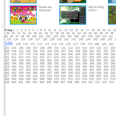
Nhanh tay
Xếp bi thông
hứng kẹo
minh 2
Trang
1
2
3
4
5
6
7
8
9
10
11
12
13
14
15
16
17
18
19
20
21
2
49
50
51
52
53
54
55
56
57
58
59
60
61
62
63
64
65
66
67
68
95
96
97
98
99
100
101
102
103
104
105
106
107
108
109
110
111
133
134
135
136
137
138
139
140
141
142
143
144
145
146
147
168
169
170
171
172
173
174
175
176
177
178
179
180
181
182
203
204
205
206
207
208
209
210
211
212
213
214
215
216
217
218
239
240
241
242
243
244
245
246
247
248
249
250
251
252
253
254
275
276
277
278
279
280
281
282
283
284
285
286
287
288
289
290
311
312
313
314
315
316
317
318
319
320
321
322
323
324
325
326
347
348
349
350
351
352
353
354
355
356
357
358
359
360
361
362
383
384
385
386
387
388
389
390
391
392
393
394
395
396
397
398
419
420
421
422
423
424
425
426
427
428
429
430
431
432
433
434
455
456
457
458
459
460
461
462
463
464
465
466
467
468
469
470
491
492
493
494
495
496
497
498
499
500
501
502
503
504
505
506
527
528
529
530
531
532
533
534
535
536
537
538
539
540
541
542
563
564
565
566
567
568
569
570
571
572
573
574
575
576
577
578
599
600
601
602
603
604
605
606
607
608
609
610
611
612
613
614