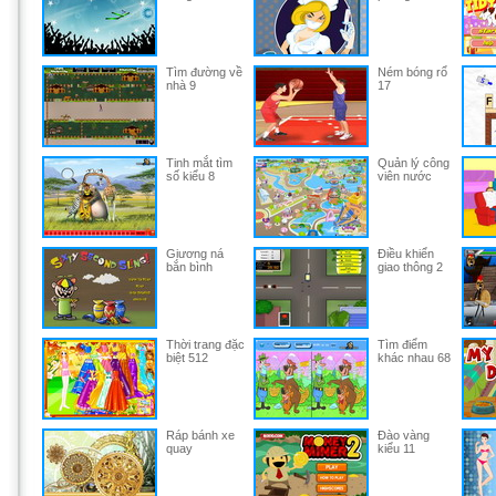
Tìm đường về
Ném bóng rổ
nhà 9
17
Tinh mắt tìm
Quản lý công
số kiểu 8
viên nước
Giương ná
Điều khiển
bắn bình
giao thông 2
Thời trang đặc
Tìm điểm
biệt 512
khác nhau 68
Ráp bánh xe
Đào vàng
quay
kiểu 11