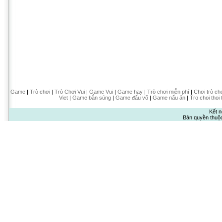
Game
|
Trò chơi
|
Trò Chơi Vui
|
Game Vui
|
Game hay
|
Trò chơi miễn phí
|
Chơi trò ch
Viet
|
Game bắn súng
|
Game đấu võ
|
Game nấu ăn
|
Tro choi thoi 
Kết n
Bản quyền thuộ