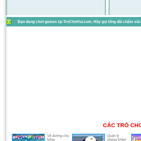
Bạn đang chơi games tại TroChoiVui.com. Hãy gọi tổng đài chăm sóc 
CÁC TRÒ CHƠ
Vẽ đường cho
Quản lý
bóng
phòng khám