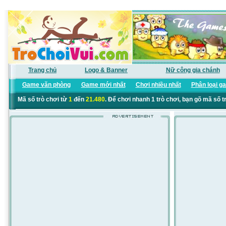
Trang chủ
Logo & Banner
Nữ công gia chánh
Game văn phòng
Game mới nhất
Chơi nhiều nhất
Phân loại g
Mã số trò chơi từ
1
đến
21.480
. Để chơi nhanh 1 trò chơi, bạn gõ mã số t