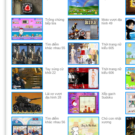
Trông chừng
Moto vượt địa
bếp lửa
hình 49
Tìm điểm
Thời trang nữ
khác nhau 55
kiểu 605
Tay súng cừ
Thời trang nữ
khôi 22
kiểu 606
Lái xe vượt
Xếp gạch
địa hình 28
Sudoku
Tìm điểm
Chó con nhặt
khác nhau 56
xương