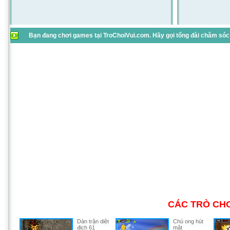
Bạn đang chơi games tại TroChoiVui.com. Hãy gọi tổng đài chăm sóc 
CÁC TRÒ CHƠ
Dàn trận diệt
Chú ong hút
địch 61
mật