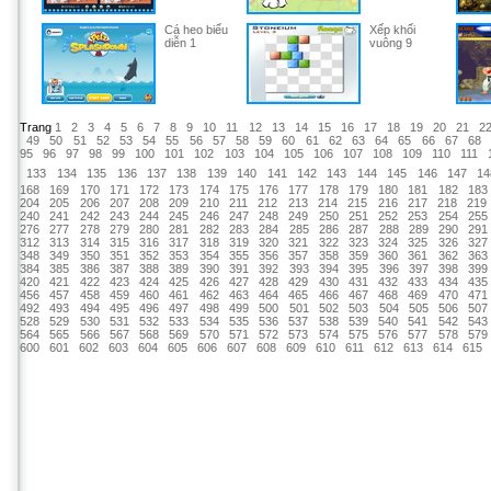
Cá heo biểu
Xếp khối
diễn 1
vuông 9
Trang
1
2
3
4
5
6
7
8
9
10
11
12
13
14
15
16
17
18
19
20
21
2
49
50
51
52
53
54
55
56
57
58
59
60
61
62
63
64
65
66
67
68
95
96
97
98
99
100
101
102
103
104
105
106
107
108
109
110
111
133
134
135
136
137
138
139
140
141
142
143
144
145
146
147
14
168
169
170
171
172
173
174
175
176
177
178
179
180
181
182
183
204
205
206
207
208
209
210
211
212
213
214
215
216
217
218
219
240
241
242
243
244
245
246
247
248
249
250
251
252
253
254
255
276
277
278
279
280
281
282
283
284
285
286
287
288
289
290
291
312
313
314
315
316
317
318
319
320
321
322
323
324
325
326
327
348
349
350
351
352
353
354
355
356
357
358
359
360
361
362
363
384
385
386
387
388
389
390
391
392
393
394
395
396
397
398
399
420
421
422
423
424
425
426
427
428
429
430
431
432
433
434
435
456
457
458
459
460
461
462
463
464
465
466
467
468
469
470
471
492
493
494
495
496
497
498
499
500
501
502
503
504
505
506
507
528
529
530
531
532
533
534
535
536
537
538
539
540
541
542
543
564
565
566
567
568
569
570
571
572
573
574
575
576
577
578
579
600
601
602
603
604
605
606
607
608
609
610
611
612
613
614
615