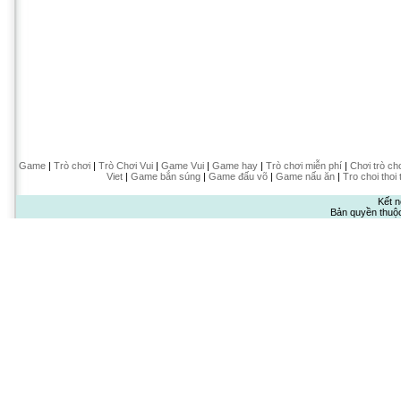
Game
|
Trò chơi
|
Trò Chơi Vui
|
Game Vui
|
Game hay
|
Trò chơi miễn phí
|
Chơi trò ch
Viet
|
Game bắn súng
|
Game đấu võ
|
Game nấu ăn
|
Tro choi thoi 
Kết n
Bản quyền thuộ