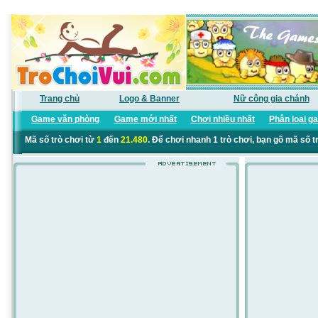
Trang chủ
Logo & Banner
Nữ công gia chánh
Game văn phòng
Game mới nhất
Chơi nhiều nhất
Phân loại g
Mã số trò chơi từ
1
đến
21.480
. Để chơi nhanh 1 trò chơi, bạn gõ mã số t