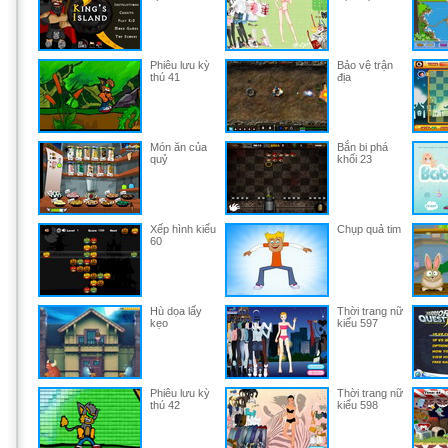
Phiêu lưu kỳ
Bảo vệ trận
thú 41
địa
Món ăn của
Bắn bi phá
quỷ
khối 23
Xếp hình kiểu
Chụp quả tim
60
Hù dọa lấy
Thời trang nữ
kẹo
kiểu 597
Phiêu lưu kỳ
Thời trang nữ
thú 42
kiểu 598