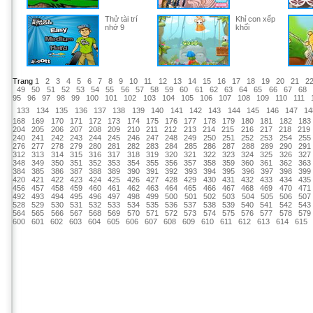
Thử tài trí
Khỉ con xếp
nhớ 9
khối
Trang
1
2
3
4
5
6
7
8
9
10
11
12
13
14
15
16
17
18
19
20
21
2
49
50
51
52
53
54
55
56
57
58
59
60
61
62
63
64
65
66
67
68
95
96
97
98
99
100
101
102
103
104
105
106
107
108
109
110
111
133
134
135
136
137
138
139
140
141
142
143
144
145
146
147
14
168
169
170
171
172
173
174
175
176
177
178
179
180
181
182
183
204
205
206
207
208
209
210
211
212
213
214
215
216
217
218
219
240
241
242
243
244
245
246
247
248
249
250
251
252
253
254
255
276
277
278
279
280
281
282
283
284
285
286
287
288
289
290
291
312
313
314
315
316
317
318
319
320
321
322
323
324
325
326
327
348
349
350
351
352
353
354
355
356
357
358
359
360
361
362
363
384
385
386
387
388
389
390
391
392
393
394
395
396
397
398
399
420
421
422
423
424
425
426
427
428
429
430
431
432
433
434
435
456
457
458
459
460
461
462
463
464
465
466
467
468
469
470
471
492
493
494
495
496
497
498
499
500
501
502
503
504
505
506
507
528
529
530
531
532
533
534
535
536
537
538
539
540
541
542
543
564
565
566
567
568
569
570
571
572
573
574
575
576
577
578
579
600
601
602
603
604
605
606
607
608
609
610
611
612
613
614
615