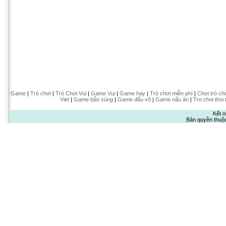
Game
|
Trò chơi
|
Trò Chơi Vui
|
Game Vui
|
Game hay
|
Trò chơi miễn phí
|
Chơi trò ch
Viet
|
Game bắn súng
|
Game đấu võ
|
Game nấu ăn
|
Tro choi thoi 
Kết n
Bản quyền thuộ