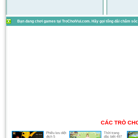
Bạn đang chơi games tại TroChoiVui.com. Hãy gọi tổng đài chăm sóc 
CÁC TRÒ CHƠ
Phiêu lưu diệt
Thời trang
địch 5
đặc biệt 497