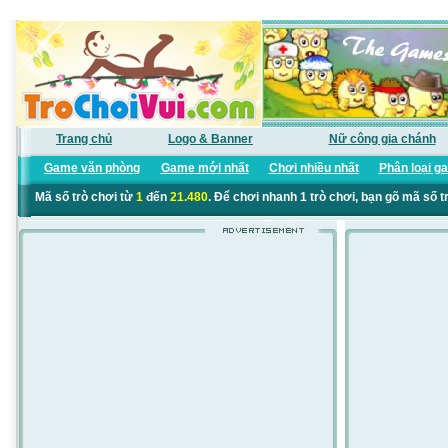
Trang chủ
Logo & Banner
Nữ công gia chánh
Game văn phòng
Game mới nhất
Chơi nhiều nhất
Phân loại g
Mã số trò chơi từ
1
đến
21.480
. Để chơi nhanh 1 trò chơi, bạn gõ mã số t