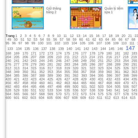
Giữ thăng
Quản lý tiệm
bằng 2
spa 1
Trang
1
2
3
4
5
6
7
8
9
10
11
12
13
14
15
16
17
18
19
20
21
2
49
50
51
52
53
54
55
56
57
58
59
60
61
62
63
64
65
66
67
68
95
96
97
98
99
100
101
102
103
104
105
106
107
108
109
110
111
14
133
134
135
136
137
138
139
140
141
142
143
144
145
146
168
169
170
171
172
173
174
175
176
177
178
179
180
181
182
183
204
205
206
207
208
209
210
211
212
213
214
215
216
217
218
219
240
241
242
243
244
245
246
247
248
249
250
251
252
253
254
255
276
277
278
279
280
281
282
283
284
285
286
287
288
289
290
291
312
313
314
315
316
317
318
319
320
321
322
323
324
325
326
327
348
349
350
351
352
353
354
355
356
357
358
359
360
361
362
363
384
385
386
387
388
389
390
391
392
393
394
395
396
397
398
399
420
421
422
423
424
425
426
427
428
429
430
431
432
433
434
435
456
457
458
459
460
461
462
463
464
465
466
467
468
469
470
471
492
493
494
495
496
497
498
499
500
501
502
503
504
505
506
507
528
529
530
531
532
533
534
535
536
537
538
539
540
541
542
543
564
565
566
567
568
569
570
571
572
573
574
575
576
577
578
579
600
601
602
603
604
605
606
607
608
609
610
611
612
613
614
615