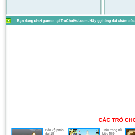
Bạn đang chơi games tại TroChoiVui.com. Hãy gọi tổng đài chăm sóc 
CÁC TRÒ CHƠ
Bảo vệ pháo
Thời trang nữ
đài 18
kiểu 569