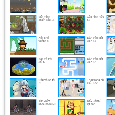
Một mình
Xếp hình kiểu
chiến đấu 13
52
Xếp khối
Dàn trận diệt
vuông 8
địch 51
Bảo vệ trái
Dàn trận diệt
đất 5
địch 52
Đấu võ so tài
Thời trang nữ
21
kiểu 572
Tìm điểm
Đẩy đối thủ
khác nhau 50
lọt sàn