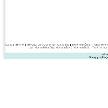
Game
|
Trò chơi
|
Trò Chơi Vui
|
Game Vui
|
Game hay
|
Trò chơi miễn phí
|
Chơi trò ch
Viet
|
Game bắn súng
|
Game đấu võ
|
Game nấu ăn
|
Tro choi thoi 
Kết n
Bản quyền thuộ