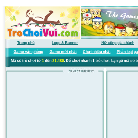
Trang chủ
Logo & Banner
Nữ công gia chánh
Game văn phòng
Game mới nhất
Chơi nhiều nhất
Phân loại g
Mã số trò chơi từ
1
đến
21.480
. Để chơi nhanh 1 trò chơi, bạn gõ mã số t