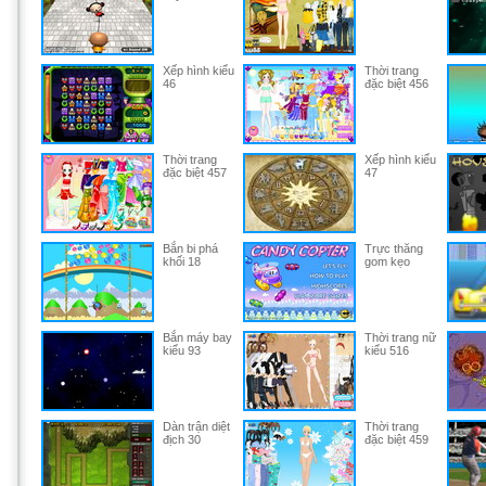
Xếp hình kiểu
Thời trang
46
đặc biệt 456
Thời trang
Xếp hình kiểu
đặc biệt 457
47
Bắn bi phá
Trực thăng
khối 18
gom kẹo
Bắn máy bay
Thời trang nữ
kiểu 93
kiểu 516
Dàn trận diệt
Thời trang
địch 30
đặc biệt 459