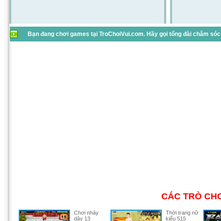
Bạn đang chơi games tại TroChoiVui.com. Hãy gọi tổng đài chăm sóc 
CÁC TRÒ CHƠ
Chơi nhảy
Thời trang nữ
dây 13
kiểu 515