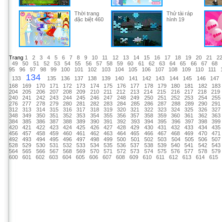
Thời trang
Thử tài ráp
đặc biệt 460
hình 19
Trang
1
2
3
4
5
6
7
8
9
10
11
12
13
14
15
16
17
18
19
20
21
2
49
50
51
52
53
54
55
56
57
58
59
60
61
62
63
64
65
66
67
68
95
96
97
98
99
100
101
102
103
104
105
106
107
108
109
110
111
134
133
135
136
137
138
139
140
141
142
143
144
145
146
147
168
169
170
171
172
173
174
175
176
177
178
179
180
181
182
183
204
205
206
207
208
209
210
211
212
213
214
215
216
217
218
219
240
241
242
243
244
245
246
247
248
249
250
251
252
253
254
255
276
277
278
279
280
281
282
283
284
285
286
287
288
289
290
291
312
313
314
315
316
317
318
319
320
321
322
323
324
325
326
327
348
349
350
351
352
353
354
355
356
357
358
359
360
361
362
363
384
385
386
387
388
389
390
391
392
393
394
395
396
397
398
399
420
421
422
423
424
425
426
427
428
429
430
431
432
433
434
435
456
457
458
459
460
461
462
463
464
465
466
467
468
469
470
471
492
493
494
495
496
497
498
499
500
501
502
503
504
505
506
507
528
529
530
531
532
533
534
535
536
537
538
539
540
541
542
543
564
565
566
567
568
569
570
571
572
573
574
575
576
577
578
579
600
601
602
603
604
605
606
607
608
609
610
611
612
613
614
615