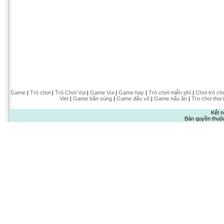
Game
|
Trò chơi
|
Trò Chơi Vui
|
Game Vui
|
Game hay
|
Trò chơi miễn phí
|
Chơi trò ch
Viet
|
Game bắn súng
|
Game đấu võ
|
Game nấu ăn
|
Tro choi thoi 
Kết n
Bản quyền thuộ