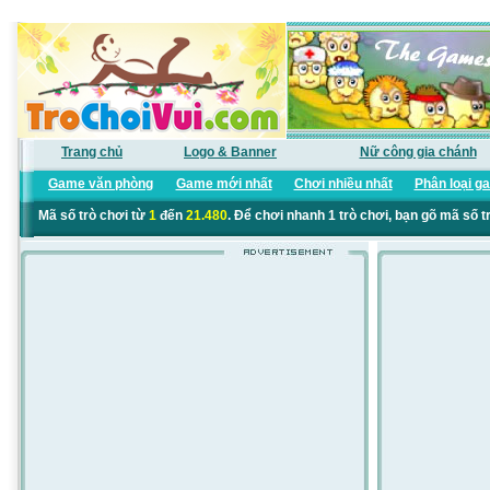
Trang chủ
Logo & Banner
Nữ công gia chánh
Game văn phòng
Game mới nhất
Chơi nhiều nhất
Phân loại g
Mã số trò chơi từ
1
đến
21.480
. Để chơi nhanh 1 trò chơi, bạn gõ mã số t