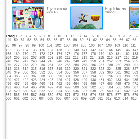
Thời trang nữ
Nhanh tay leo
kiểu 456
xuống 5
Trang
1
2
3
4
5
6
7
8
9
10
11
12
13
14
15
16
17
18
19
20
21
2
49
50
51
52
53
54
55
56
57
58
59
60
61
62
63
64
65
66
67
68
95
96
97
98
99
100
101
102
103
104
105
106
107
108
109
110
111
132
133
134
135
136
137
138
139
140
141
142
143
144
145
146
147
168
169
170
171
172
173
174
175
176
177
178
179
180
181
182
183
204
205
206
207
208
209
210
211
212
213
214
215
216
217
218
219
240
241
242
243
244
245
246
247
248
249
250
251
252
253
254
255
276
277
278
279
280
281
282
283
284
285
286
287
288
289
290
291
312
313
314
315
316
317
318
319
320
321
322
323
324
325
326
327
348
349
350
351
352
353
354
355
356
357
358
359
360
361
362
363
384
385
386
387
388
389
390
391
392
393
394
395
396
397
398
399
420
421
422
423
424
425
426
427
428
429
430
431
432
433
434
435
456
457
458
459
460
461
462
463
464
465
466
467
468
469
470
471
492
493
494
495
496
497
498
499
500
501
502
503
504
505
506
507
528
529
530
531
532
533
534
535
536
537
538
539
540
541
542
543
564
565
566
567
568
569
570
571
572
573
574
575
576
577
578
579
600
601
602
603
604
605
606
607
608
609
610
611
612
613
614
615