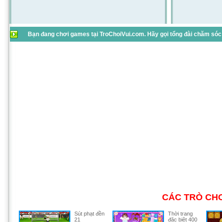
Bạn đang chơi games tại TroChoiVui.com. Hãy gọi tổng đài chăm sóc 
CÁC TRÒ CHƠ
Sút phạt đền
Thời trang
21
đặc biệt 400