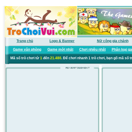
Trang chủ
Logo & Banner
Nữ công gia chánh
Game văn phòng
Game mới nhất
Chơi nhiều nhất
Phân loại g
Mã số trò chơi từ
1
đến
21.480
. Để chơi nhanh 1 trò chơi, bạn gõ mã số t