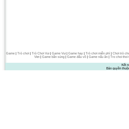
Game
|
Trò chơi
|
Trò Chơi Vui
|
Game Vui
|
Game hay
|
Trò chơi miễn phí
|
Chơi trò ch
Viet
|
Game bắn súng
|
Game đấu võ
|
Game nấu ăn
|
Tro choi thoi 
Kết n
Bản quyền thuộ