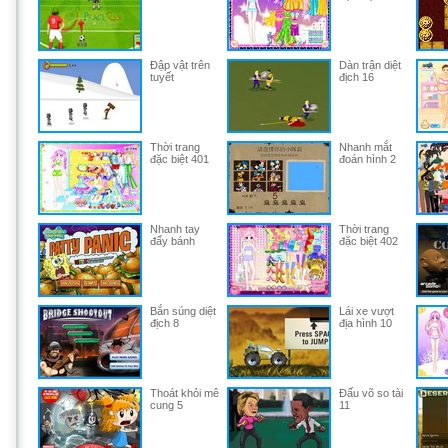
Đập vật trên
Dàn trận diệt
tuyết
địch 16
Thời trang
Nhanh mắt
đặc biệt 401
đoán hình 2
Nhanh tay
Thời trang
đẩy bánh
đặc biệt 402
Bắn súng diệt
Lái xe vượt
địch 8
địa hình 10
Thoát khỏi mê
Đấu võ so tài
cung 5
11