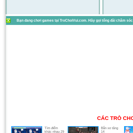
Bạn đang chơi games tại TroChoiVui.com. Hãy gọi tổng đài chăm sóc 
CÁC TRÒ CHƠ
Tìm điểm
Bắn xe tăng
khác nhau 29
14