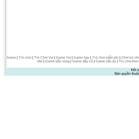
Game
|
Trò chơi
|
Trò Chơi Vui
|
Game Vui
|
Game hay
|
Trò chơi miễn phí
|
Chơi trò ch
Viet
|
Game bắn súng
|
Game đấu võ
|
Game nấu ăn
|
Tro choi thoi 
Kết n
Bản quyền thuộ