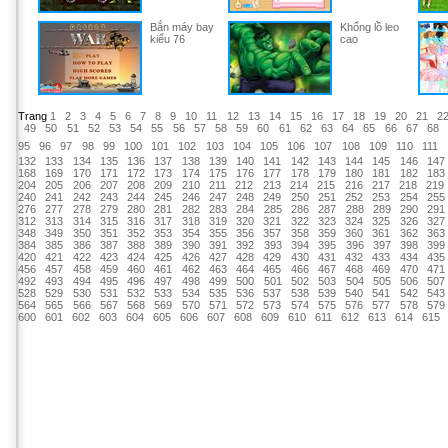
Bắn máy bay
Khổng lồ leo
kiểu 76
cao
Trang
1
2
3
4
5
6
7
8
9
10
11
12
13
14
15
16
17
18
19
20
21
2
49
50
51
52
53
54
55
56
57
58
59
60
61
62
63
64
65
66
67
68
95
96
97
98
99
100
101
102
103
104
105
106
107
108
109
110
111
132
133
134
135
136
137
138
139
140
141
142
143
144
145
146
147
168
169
170
171
172
173
174
175
176
177
178
179
180
181
182
183
204
205
206
207
208
209
210
211
212
213
214
215
216
217
218
219
240
241
242
243
244
245
246
247
248
249
250
251
252
253
254
255
276
277
278
279
280
281
282
283
284
285
286
287
288
289
290
291
312
313
314
315
316
317
318
319
320
321
322
323
324
325
326
327
348
349
350
351
352
353
354
355
356
357
358
359
360
361
362
363
384
385
386
387
388
389
390
391
392
393
394
395
396
397
398
399
420
421
422
423
424
425
426
427
428
429
430
431
432
433
434
435
456
457
458
459
460
461
462
463
464
465
466
467
468
469
470
471
492
493
494
495
496
497
498
499
500
501
502
503
504
505
506
507
528
529
530
531
532
533
534
535
536
537
538
539
540
541
542
543
564
565
566
567
568
569
570
571
572
573
574
575
576
577
578
579
600
601
602
603
604
605
606
607
608
609
610
611
612
613
614
615