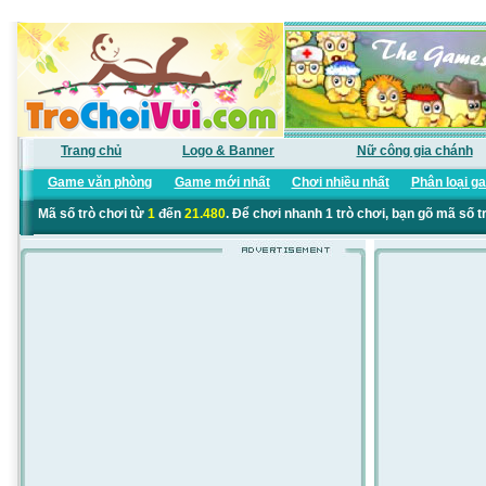
Trang chủ
Logo & Banner
Nữ công gia chánh
Game văn phòng
Game mới nhất
Chơi nhiều nhất
Phân loại g
Mã số trò chơi từ
1
đến
21.480
. Để chơi nhanh 1 trò chơi, bạn gõ mã số t