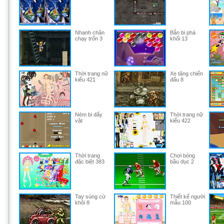
Nhanh chân
Bắn bi phá
chạy trốn 3
khối 13
Thời trang nữ
Xe tăng chiến
kiểu 421
đấu 8
Ném bi đẩy
Thời trang nữ
vật
kiểu 422
Thời trang
Chơi bóng
đặc biệt 383
bầu dục 2
Tay súng cừ
Thiết kế người
khôi 8
mẫu 100