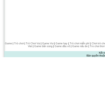
Game
|
Trò chơi
|
Trò Chơi Vui
|
Game Vui
|
Game hay
|
Trò chơi miễn phí
|
Chơi trò ch
Viet
|
Game bắn súng
|
Game đấu võ
|
Game nấu ăn
|
Tro choi thoi 
Kết n
Bản quyền thuộ