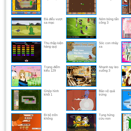
Đà điểu vượt
Ném bóng tấn
sa mạc
công 3
Thu thập kiện
Sóc con nhảy
hàng quý
xa
Trang điểm
Nhanh tay leo
kiểu 129
xuống 3
Ghép hình
Bảo vệ quả
khối 1
trứng
Đi bộ trên
Tung hứng
không
cừu non