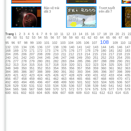
Bảo vệ trái
Trượt tuyết
đất 3
trên đồi 7
Trang
1
2
3
4
5
6
7
8
9
10
11
12
13
14
15
16
17
18
19
20
21
2
49
50
51
52
53
54
55
56
57
58
59
60
61
62
63
64
65
66
67
68
108
95
96
97
98
99
100
101
102
103
104
105
106
107
109
110
1
132
133
134
135
136
137
138
139
140
141
142
143
144
145
146
147
168
169
170
171
172
173
174
175
176
177
178
179
180
181
182
183
204
205
206
207
208
209
210
211
212
213
214
215
216
217
218
219
240
241
242
243
244
245
246
247
248
249
250
251
252
253
254
255
276
277
278
279
280
281
282
283
284
285
286
287
288
289
290
291
312
313
314
315
316
317
318
319
320
321
322
323
324
325
326
327
348
349
350
351
352
353
354
355
356
357
358
359
360
361
362
363
384
385
386
387
388
389
390
391
392
393
394
395
396
397
398
399
420
421
422
423
424
425
426
427
428
429
430
431
432
433
434
435
456
457
458
459
460
461
462
463
464
465
466
467
468
469
470
471
492
493
494
495
496
497
498
499
500
501
502
503
504
505
506
507
528
529
530
531
532
533
534
535
536
537
538
539
540
541
542
543
564
565
566
567
568
569
570
571
572
573
574
575
576
577
578
579
600
601
602
603
604
605
606
607
608
609
610
611
612
613
614
615