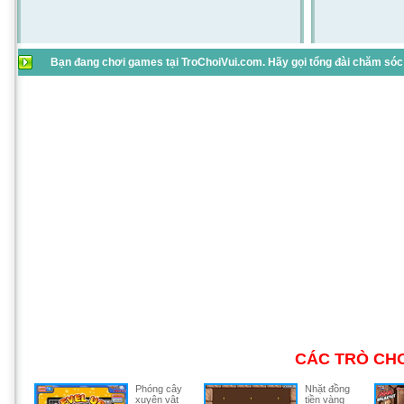
Bạn đang chơi games tại TroChoiVui.com. Hãy gọi tổng đài chăm sóc 
CÁC TRÒ CHƠ
Phóng cây
Nhặt đồng
xuyên vật
tiền vàng