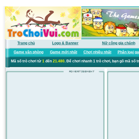
Trang chủ
Logo & Banner
Nữ công gia chánh
Game văn phòng
Game mới nhất
Chơi nhiều nhất
Phân loại g
Mã số trò chơi từ
1
đến
21.480
. Để chơi nhanh 1 trò chơi, bạn gõ mã số t