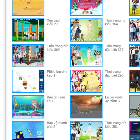
Xếp gạch
Thời trang nữ
kiểu 27
kiểu 364
Thời trang nữ
Thời trang
kiểu 369
đặc biệt 317
Phiêu lưu tìm
Thời trang
kẹo 1
đặc biệt 296
Bắn tên săn
Lái xe vượt
cá 1
địa hình 3
Bảo vệ thành
Thời trang nữ
phố 2
kiểu 391