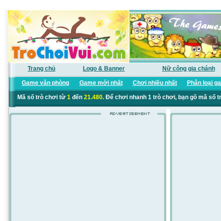
Trang chủ
Logo & Banner
Nữ công gia chánh
Game văn phòng
Game mới nhất
Chơi nhiều nhất
Phân loại g
Mã số trò chơi từ
1
đến
21.480
. Để chơi nhanh 1 trò chơi, bạn gõ mã số t