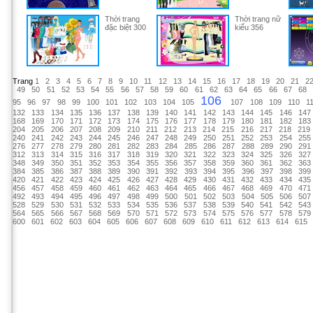
Thời trang
Thời trang nữ
đặc biệt 300
kiểu 356
Trang
1
2
3
4
5
6
7
8
9
10
11
12
13
14
15
16
17
18
19
20
21
2
49
50
51
52
53
54
55
56
57
58
59
60
61
62
63
64
65
66
67
68
106
95
96
97
98
99
100
101
102
103
104
105
107
108
109
110
1
132
133
134
135
136
137
138
139
140
141
142
143
144
145
146
147
168
169
170
171
172
173
174
175
176
177
178
179
180
181
182
183
204
205
206
207
208
209
210
211
212
213
214
215
216
217
218
219
240
241
242
243
244
245
246
247
248
249
250
251
252
253
254
255
276
277
278
279
280
281
282
283
284
285
286
287
288
289
290
291
312
313
314
315
316
317
318
319
320
321
322
323
324
325
326
327
348
349
350
351
352
353
354
355
356
357
358
359
360
361
362
363
384
385
386
387
388
389
390
391
392
393
394
395
396
397
398
399
420
421
422
423
424
425
426
427
428
429
430
431
432
433
434
435
456
457
458
459
460
461
462
463
464
465
466
467
468
469
470
471
492
493
494
495
496
497
498
499
500
501
502
503
504
505
506
507
528
529
530
531
532
533
534
535
536
537
538
539
540
541
542
543
564
565
566
567
568
569
570
571
572
573
574
575
576
577
578
579
600
601
602
603
604
605
606
607
608
609
610
611
612
613
614
615