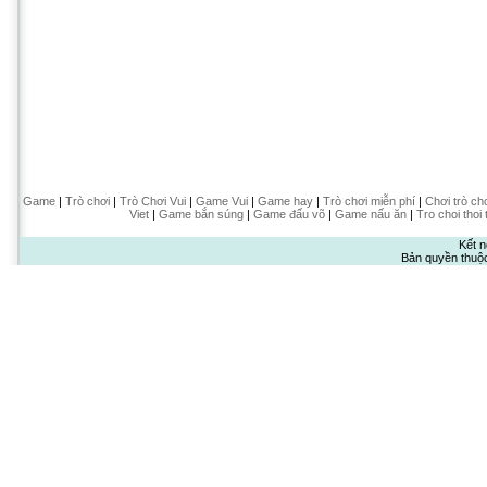
Game
|
Trò chơi
|
Trò Chơi Vui
|
Game Vui
|
Game hay
|
Trò chơi miễn phí
|
Chơi trò ch
Viet
|
Game bắn súng
|
Game đấu võ
|
Game nấu ăn
|
Tro choi thoi 
Kết n
Bản quyền thuộ