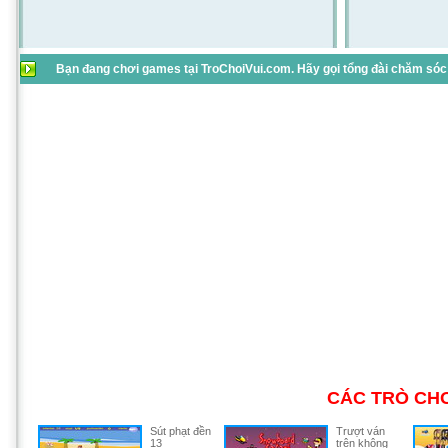
Bạn đang chơi games tại TroChoiVui.com. Hãy gọi tổng đài chăm sóc 
CÁC TRÒ CHƠ
Sút phạt đền
Trượt ván
13
trên không