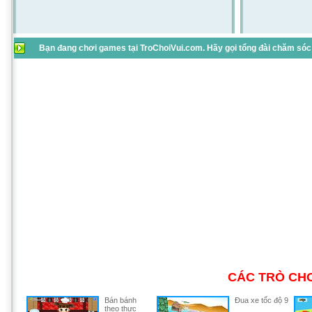
Bạn đang chơi games tại TroChoiVui.com. Hãy gọi tổng đài chăm sóc 
CÁC TRÒ CHƠ
Bán bánh
Đua xe tốc độ 9
theo thực