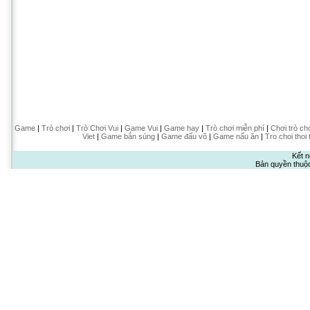
Game
|
Trò chơi
|
Trò Chơi Vui
|
Game Vui
|
Game hay
|
Trò chơi miễn phí
|
Chơi trò ch
Viet
|
Game bắn súng
|
Game đấu võ
|
Game nấu ăn
|
Tro choi thoi 
Kết n
Bản quyền thuộ