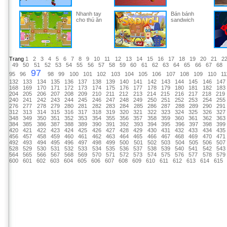
Nhanh tay
Bán bánh
cho thú ăn
sandwich
Trang
1
2
3
4
5
6
7
8
9
10
11
12
13
14
15
16
17
18
19
20
21
2
49
50
51
52
53
54
55
56
57
58
59
60
61
62
63
64
65
66
67
68
97
95
96
98
99
100
101
102
103
104
105
106
107
108
109
110
11
132
133
134
135
136
137
138
139
140
141
142
143
144
145
146
147
168
169
170
171
172
173
174
175
176
177
178
179
180
181
182
183
204
205
206
207
208
209
210
211
212
213
214
215
216
217
218
219
240
241
242
243
244
245
246
247
248
249
250
251
252
253
254
255
276
277
278
279
280
281
282
283
284
285
286
287
288
289
290
291
312
313
314
315
316
317
318
319
320
321
322
323
324
325
326
327
348
349
350
351
352
353
354
355
356
357
358
359
360
361
362
363
384
385
386
387
388
389
390
391
392
393
394
395
396
397
398
399
420
421
422
423
424
425
426
427
428
429
430
431
432
433
434
435
456
457
458
459
460
461
462
463
464
465
466
467
468
469
470
471
492
493
494
495
496
497
498
499
500
501
502
503
504
505
506
507
528
529
530
531
532
533
534
535
536
537
538
539
540
541
542
543
564
565
566
567
568
569
570
571
572
573
574
575
576
577
578
579
600
601
602
603
604
605
606
607
608
609
610
611
612
613
614
615