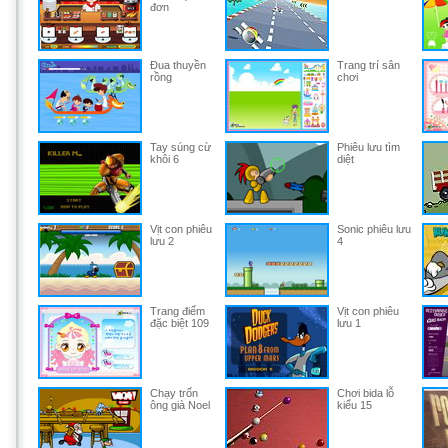
đơn
Đua thuyền
Trang trí sân
rồng
chơi
Tay súng cừ
Phiêu lưu tìm
khôi 6
diệt
Vịt con phiêu
Sonic phiêu lưu
lưu 2
4
Trang điểm
Vịt con phiêu
đặc biệt 109
lưu 1
Chạy trốn
Chơi bida lỗ
ông già Noel
kiểu 15