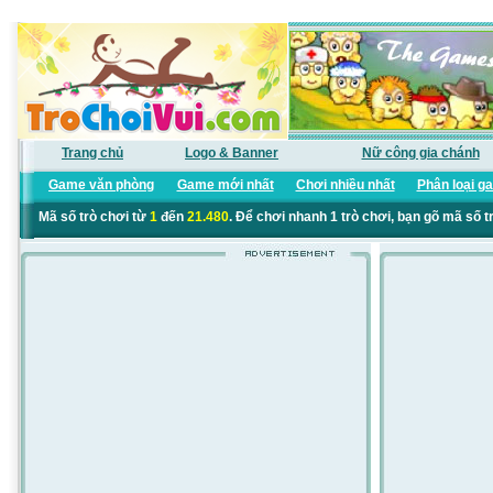
Trang chủ
Logo & Banner
Nữ công gia chánh
Game văn phòng
Game mới nhất
Chơi nhiều nhất
Phân loại g
Mã số trò chơi từ
1
đến
21.480
. Để chơi nhanh 1 trò chơi, bạn gõ mã số t